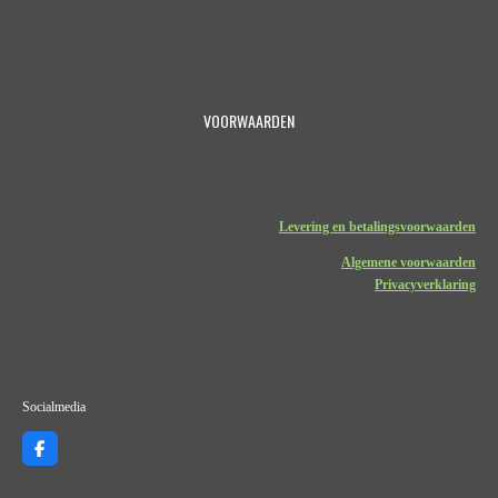
VOORWAARDEN
Levering en betalingsvoorwaarden
Algemene voorwaarden
Privacyverklaring
Socialmedia
F
a
c