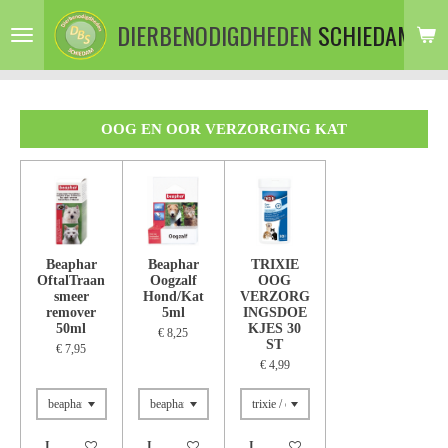
Ga
DIERBENODIGDHEDEN
SCHIEDAM
direct
naar
de
hoofdinhoud
OOG EN OOR VERZORGING KAT
Beaphar
Beaphar
TRIXIE
OftalTraan
Oogzalf
OOG
smeer
Hond/Kat
VERZORG
remover
5ml
INGSDOE
50ml
KJES 30
€ 8,25
ST
€ 7,95
€ 4,99
In winkelwagen
In winkelwagen
In winkelwagen