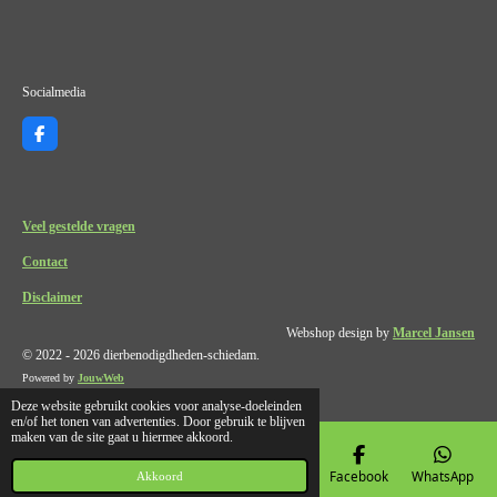
Socialmedia
F
a
c
e
b
o
Veel gestelde vragen
o
k
Contact
Disclaimer
Webshop design by
Marcel Jansen
© 2022 - 2026 dierbenodigdheden-schiedam.
Powered by
JouwWeb
Deze website gebruikt cookies voor analyse-doeleinden
en/of het tonen van advertenties. Door gebruik te blijven
maken van de site gaat u hiermee akkoord.
E-mailadres
Telefoonnummer
Kaart
Facebook
WhatsApp
Akkoord