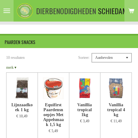
Ga
DIERBENODIGDHEDEN
SCHIEDAM
direct
naar
de
hoofdinhoud
PAARDEN SNACKS
PAARDEN SNACKS
10 resultaten
Sorteer:
merk
▾
Lijnzaadko
Equifirst
Vanillia
Vanillia
ek 1 kg
Paardensn
tropical
tropical 4
oepjes Met
1kg
kg
€ 10,49
Appelsmaa
€ 3,49
€ 11,49
k 1,5 kg
€ 5,49