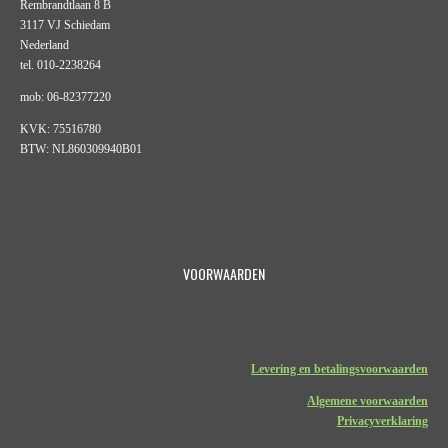
Rembrandtlaan 8 B
3117 VJ Schiedam
Nederland
tel. 010-2238264
mob: 06-82377220
KVK: 75516780
BTW: NL860309940B01
VOORWAARDEN
Levering en betalingsvoorwaarden
Algemene voorwaarden
Privacyverklaring