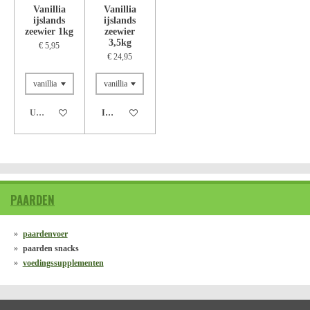
Vanillia
Vanillia
ijslands
ijslands
zeewier 1kg
zeewier
3,5kg
€ 5,95
€ 24,95
Uitverkocht
In winkelwagen
PAARDEN
paardenvoer
paarden snacks
voedingssupplementen