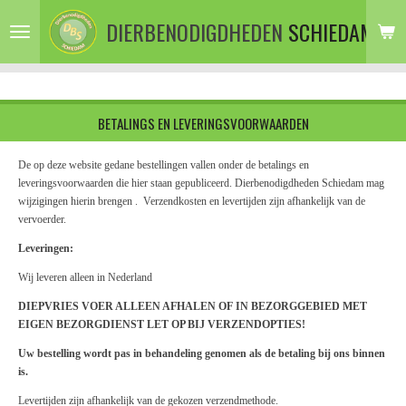
Ga
DIERBENODIGDHEDEN
SCHIEDAM
direct
naar
de
hoofdinhoud
BETALINGS EN LEVERINGSVOORWAARDEN
De op deze website gedane bestellingen vallen onder de betalings en
leveringsvoorwaarden die hier staan gepubliceerd. Dierbenodigdheden Schiedam mag
wijzigingen hierin brengen . Verzendkosten en levertijden zijn afhankelijk van de
vervoerder.
Leveringen:
Wij leveren alleen in Nederland
DIEPVRIES VOER ALLEEN AFHALEN OF IN BEZORGGEBIED MET
EIGEN BEZORGDIENST LET OP BIJ VERZENDOPTIES!
Uw bestelling wordt pas in behandeling genomen als de betaling bij ons binnen
is.
Levertijden zijn afhankelijk van de gekozen verzendmethode.