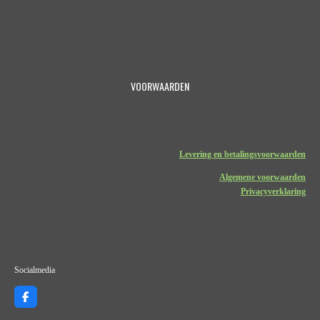
VOORWAARDEN
Levering en betalingsvoorwaarden
Algemene voorwaarden
Privacyverklaring
Socialmedia
F
a