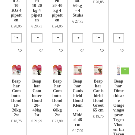
n 2-
en
en
40-
€ 20,85
10
10-20
20-40
60kg
KG 4
kg 4
kg 4
- 4
pipett
pipett
pipett
Stuks
en
en
en
€ 27,75
€ 20,95
€ 20,75
€ 24,95
In winkelwagen
In winkelwagen
In winkelwagen
In winkelwagen
In winkelwagen
In winkelwa
T
Beap
Beap
Beap
Beap
Beap
Beap
har
har
har
har
har
har
Com
Com
Com
Canis
Canis
Dime
botec
botec
botec
hield
hield
thicar
Hond
Hond
Hond
Hond
Hond
e
10-
20-
40-
Klein
Groot
Omge
20kg
40kg
60kg
/
65 cm
vingss
2st
2st
2st
Midd
pray
€ 19,75
el 48
Tegen
€ 18,75
€ 21,99
€ 23,99
cm
Vlooi
en En
€ 17,99
Teken