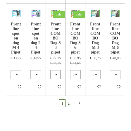
Sale!
Sale!
Front
Front
Front
Front
Front
Front
line
line
line
line
line
line
spot
spot
COM
COM
COM
COM
on
on
BO
BO
BO
BO
dog
dog L
Dog S
Dog S
Dog
Dog
M 4
4
3
6
M 3
M 6
Pipet
Pipet
pipet
pipet
pipet
pipet
€ 33,95
€ 39,95
€ 27,75
€ 35,95
€ 36,75
€ 48,95
€ 33,75
€ 44,65
In winkelwagen
In winkelwagen
In winkelwagen
In winkelwagen
In winkelwagen
In winkelwa
1
2