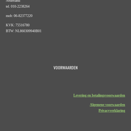
Nederland
tel. 010-2238264
mob: 06-82377220
KVK: 75516780
BTW: NL860309940B01
VOORWAARDEN
Levering en betalingsvoorwaarden
Algemene voorwaarden
Privacyverklaring