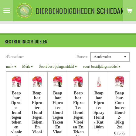
Ga
DIERBENODIGDHEDEN
SCHIEDAM
direct
naar
de
hoofdinhoud
BESTRIJDINGSMIDDELEN
BESTRIJDINGSMIDDELEN
43 resultaten
Sorteer:
merk
▾
Merk
▾
Soort bestrijdingsmiddel
▾
soort bestrijdingsmiddel
▾
Beap
Beap
Beap
Beap
Beap
Beap
har
har
har
har
har
har
fiprot
Fipro
Fipro
Fipro
Fipro
Com
ec
tec
tec
Tec
tec
botec
hond
Hond
Hond
Hond
Spray
Hond
tegen
Tegen
Tegen
Tegen
Hond
2-
teken
Teken
Teken
Vlooi
/ Kat
10kg
en
En
En
en En
100m
2st
vlooie
Vlooi
Vlooi
Teken
l
€ 16,75