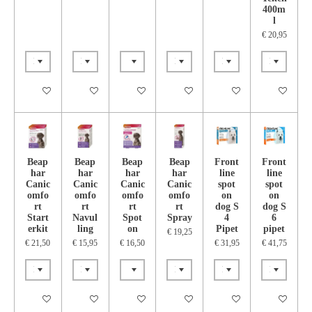
400m
l
€ 20,95
In winkelwagen
In winkelwagen
In winkelwagen
In winkelwagen
In winkelwagen
In winkelwa
Beap
Beap
Beap
Beap
Front
Front
har
har
har
har
line
line
Canic
Canic
Canic
Canic
spot
spot
omfo
omfo
omfo
omfo
on
on
rt
rt
rt
rt
dog S
dog S
Start
Navul
Spot
Spray
4
6
erkit
ling
on
Pipet
pipet
€ 19,25
€ 21,50
€ 15,95
€ 16,50
€ 31,95
€ 41,75
In winkelwagen
In winkelwagen
In winkelwagen
In winkelwagen
In winkelwagen
In winkelwa