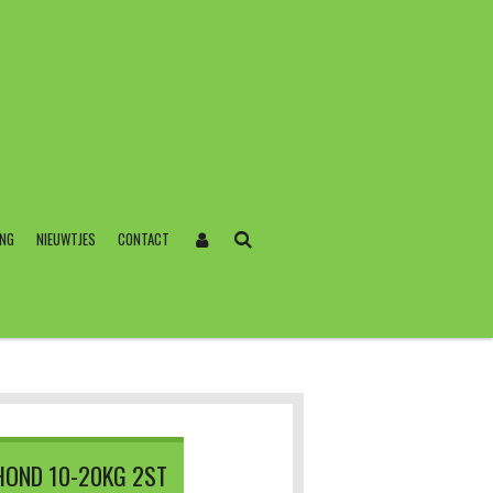
ING
NIEUWTJES
CONTACT
OND 10-20KG 2ST