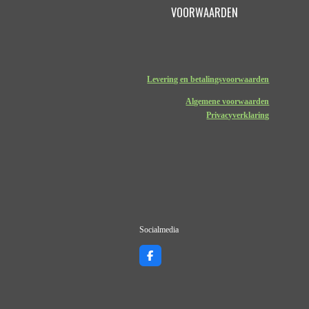
VOORWAARDEN
Levering en betalingsvoorwaarden
Algemene voorwaarden
Privacyverklaring
Socialmedia
F
a
c
e
b
o