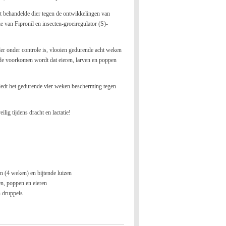
 behandelde dier tegen de ontwikkelingen van
e van Fipronil en insecten-groeiregulator (S)-
ler onder controle is, vlooien gedurende acht weken
de voorkomen wordt dat eieren, larven en poppen
biedt het gedurende vier weken bescherming tegen
ig tijdens dracht en lactatie!
n (4 weken) en bijtende luizen
n, poppen en eieren
n druppels