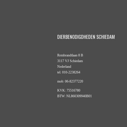
DIERBENODIGDHEDEN SCHIEDAM
Rembrandtlaan 8 B
3117 VJ Schiedam
Nederland
tel. 010-2238264
mob: 06-82377220
KVK: 75516780
BTW: NL860309940B01