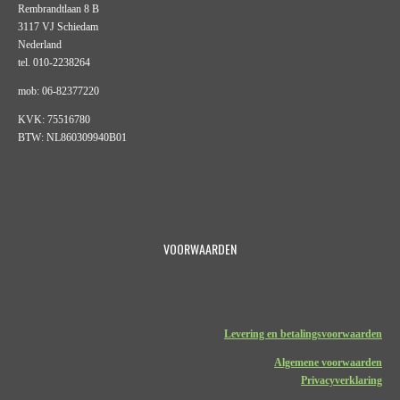
Rembrandtlaan 8 B
3117 VJ Schiedam
Nederland
tel. 010-2238264
mob: 06-82377220
KVK: 75516780
BTW: NL860309940B01
VOORWAARDEN
Levering en betalingsvoorwaarden
Algemene voorwaarden
Privacyverklaring