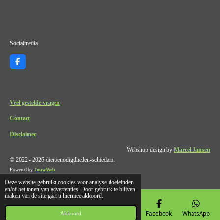
Socialmedia
F
a
c
e
b
o
Veel gestelde vragen
o
k
Contact
Disclaimer
Webshop design by
Marcel Jansen
© 2022 - 2026 dierbenodigdheden-schiedam.
Powered by
JouwWeb
Deze website gebruikt cookies voor analyse-doeleinden
en/of het tonen van advertenties. Door gebruik te blijven
maken van de site gaat u hiermee akkoord.
E-mailadres
Telefoonnummer
Kaart
Facebook
WhatsApp
Akkoord