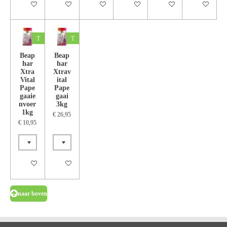
In winkelwagen
In winkelwagen
In winkelwagen
In winkelwagen
In winkelwagen
In winkelwa
T
T
Beap
Beap
har
har
Xtra
Xtrav
Vital
ital
Pape
Pape
gaaie
gaai
nvoer
3kg
1kg
€ 26,95
€ 10,95
In winkelwagen
In winkelwagen
naar boven