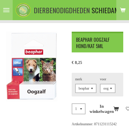
Ga
DIERBENODIGDHEDEN
SCHIEDAM
direct
naar
de
hoofdinhoud
BEAPHAR OOGZALF
HOND/KAT 5ML
€ 8,25
merk
voor
In
winkelwagen
Artikelnummer:
8711231115242