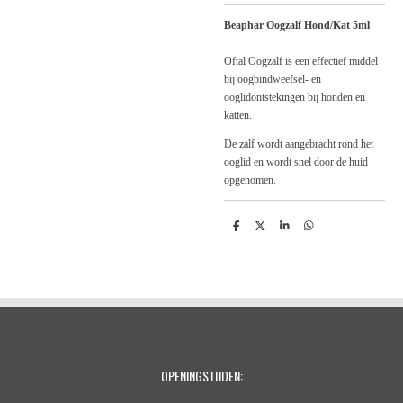
Beaphar Oogzalf Hond/Kat 5ml
Oftal Oogzalf is een effectief middel
bij oogbindweefsel- en
ooglidontstekingen bij honden en
katten.
De zalf wordt aangebracht rond het
ooglid en wordt snel door de huid
opgenomen.
D
D
S
D
e
e
h
e
l
e
a
l
e
l
r
e
n
e
n
OPENINGSTIJDEN: