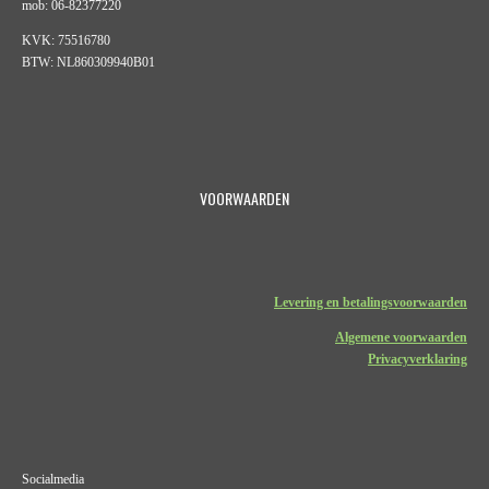
mob: 06-82377220
KVK: 75516780
BTW: NL860309940B01
VOORWAARDEN
Levering en betalingsvoorwaarden
Algemene voorwaarden
Privacyverklaring
Socialmedia