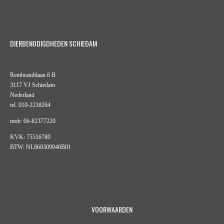
DIERBENODIGDHEDEN SCHIEDAM
Rembrandtlaan 8 B
3117 VJ Schiedam
Nederland
tel. 010-2238264
mob: 06-82377220
KVK: 75516780
BTW: NL860309940B01
VOORWAARDEN