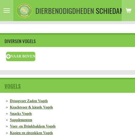
Ga
DIERBENODIGDHEDEN
SCHIEDAM
direct
naar
de
hoofdinhoud
DIVERSEN VOGELS
NAAR BOVEN
VOGELS
Droogvoer Zaden Vogels
Krachtvoer & kiezels Vogels
Snacks Vogels
Supplementen
Voer- en Drinkbakken Vogels
Kooien en zitstokken Vogels