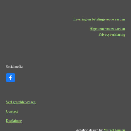
Levering en betalingsvoorwaarden
Algemene voorwaarden
Privacyverklaring
Socialmedia
F
a
c
e
b
o
Veel gestelde vragen
o
k
Contact
Disclaimer
Webshop design by
Marcel Jansen