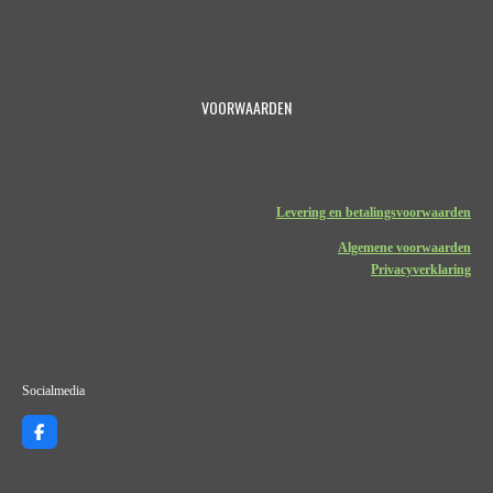
VOORWAARDEN
Levering en betalingsvoorwaarden
Algemene voorwaarden
Privacyverklaring
Socialmedia
F
a
c
e