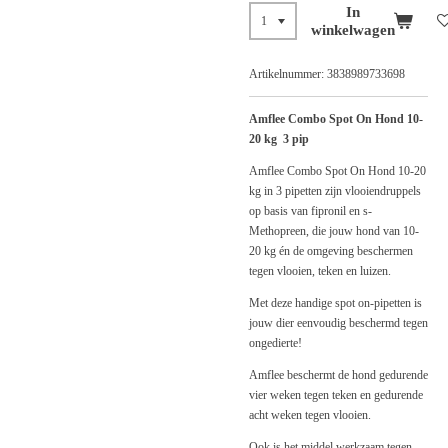
In
winkelwagen
Artikelnummer:
3838989733698
Amflee Combo Spot On Hond 10-
20 kg 3 pip
Amflee Combo Spot On Hond 10-20
kg in 3 pipetten zijn vlooiendruppels
op basis van fipronil en s-
Methopreen, die jouw hond van 10-
20 kg én de omgeving beschermen
tegen vlooien, teken en luizen.
Met deze handige spot on-pipetten is
jouw dier eenvoudig beschermd tegen
ongedierte!
Amflee beschermt de hond gedurende
vier weken tegen teken en gedurende
acht weken tegen vlooien.
Ook is het middel werkzaam tegen