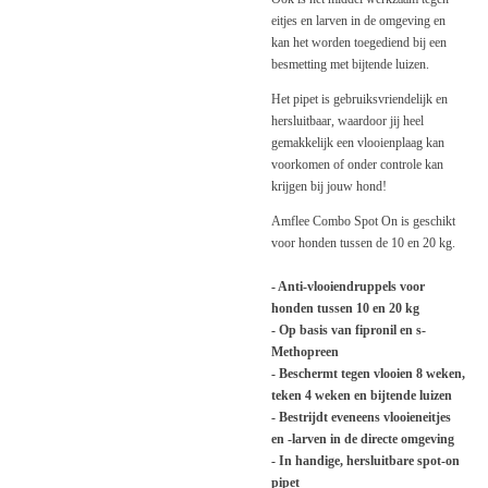
eitjes en larven in de omgeving en
kan het worden toegediend bij een
besmetting met bijtende luizen.
Het pipet is gebruiksvriendelijk en
hersluitbaar, waardoor jij heel
gemakkelijk een vlooienplaag kan
voorkomen of onder controle kan
krijgen bij jouw hond!
Amflee Combo Spot On is geschikt
voor honden tussen de 10 en 20 kg.
- Anti-vlooiendruppels voor
honden tussen 10 en 20 kg
- Op basis van fipronil en s-
Methopreen
- Beschermt tegen vlooien 8 weken,
teken 4 weken en bijtende luizen
- Bestrijdt eveneens vlooieneitjes
en -larven in de directe omgeving
- In handige, hersluitbare spot-on
pipet