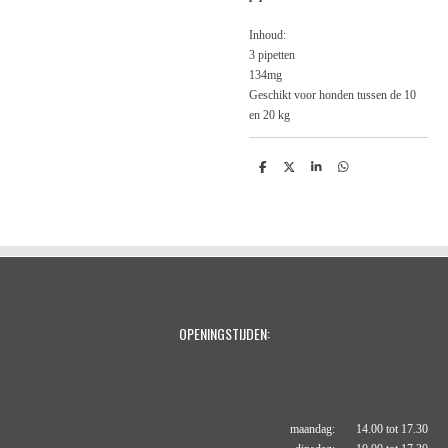
Inhoud:
3 pipetten
134mg
Geschikt voor honden tussen de 10
en 20 kg
D
D
S
D
e
e
h
e
l
e
a
l
e
l
r
e
n
e
n
OPENINGSTIJDEN:
maandag: 14.00 tot 17.30