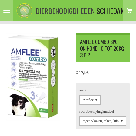
Ga
DIERBENODIGDHEDEN
SCHIEDAM
direct
naar
de
hoofdinhoud
AMFLEE COMBO SPOT
ON HOND 10 TOT 20KG
3 PIP
€ 17,95
merk
soort bestrijdingsmiddel