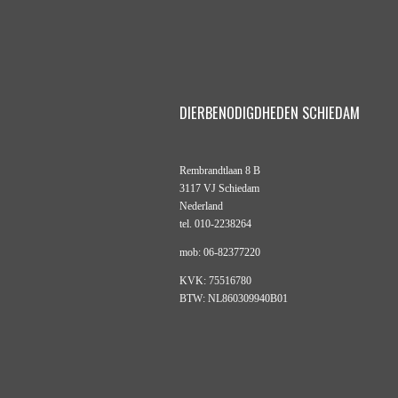
DIERBENODIGDHEDEN SCHIEDAM
Rembrandtlaan 8 B
3117 VJ Schiedam
Nederland
tel. 010-2238264
mob: 06-82377220
KVK: 75516780
BTW: NL860309940B01