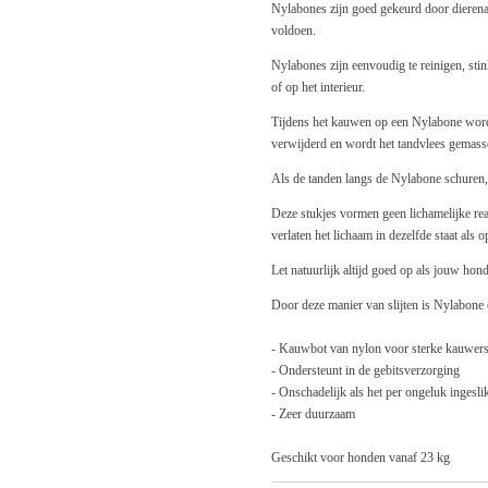
Nylabones zijn goed gekeurd door dieren
voldoen.
Nylabones zijn eenvoudig te reinigen, sti
of op het interieur.
Tijdens het kauwen op een Nylabone worde
verwijderd en wordt het tandvlees gemass
Als de tanden langs de Nylabone schuren,
Deze stukjes vormen geen lichamelijke re
verlaten het lichaam in dezelfde staat als 
Let natuurlijk altijd goed op als jouw hon
Door deze manier van slijten is Nylabone
- Kauwbot van nylon voor sterke kauwer
- Ondersteunt in de gebitsverzorging
- Onschadelijk als het per ongeluk ingesli
- Zeer duurzaam
Geschikt voor honden vanaf 23 kg