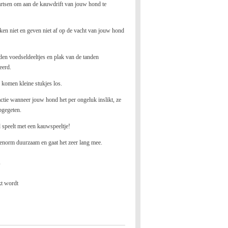
artsen om aan de kauwdrift van jouw hond te
nken niet en geven niet af op de vacht van jouw hond
n voedseldeeltjes en plak van de tanden
eerd.
 komen kleine stukjes los.
actie wanneer jouw hon
d het per ongeluk inslikt, ze
opgegeten.
d speelt met een kauwspeeltje!
 enorm duurzaam en gaat het zeer lang mee.
s
kt wordt