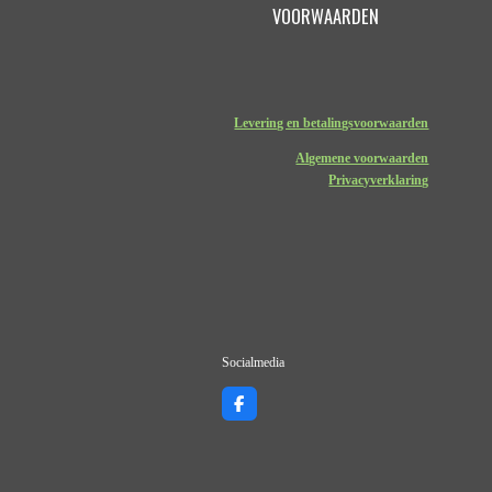
VOORWAARDEN
Levering en betalingsvoorwaarden
Algemene voorwaarden
Privacyverklaring
Socialmedia
F
a
c
e
b
o