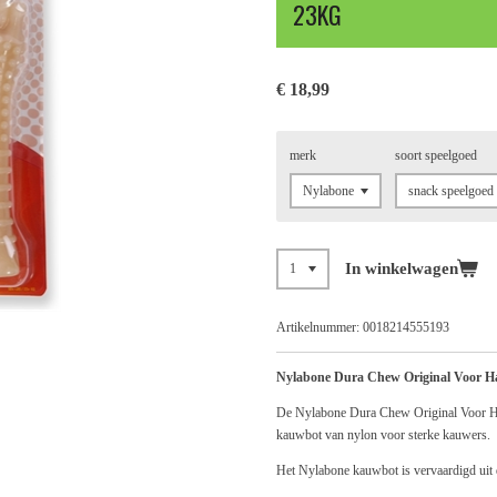
23KG
€ 18,99
merk
soort speelgoed
In winkelwagen
Artikelnummer:
0018214555193
Nylabone Dura Chew Original Voor Ha
De Nylabone Dura Chew Original Voor Har
kauwbot van nylon voor sterke kauwers.
Het Nylabone kauwbot is vervaardigd ui