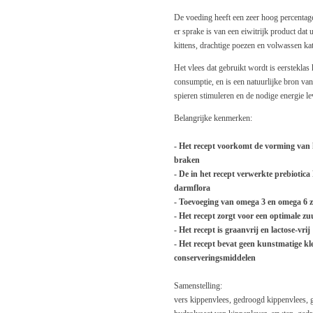
De voeding heeft een zeer hoog percentag
er sprake is van een eiwitrijk product dat
kittens, drachtige poezen en volwassen kat
Het vlees dat gebruikt wordt is eersteklas
consumptie, en is een natuurlijke bron va
spieren stimuleren en de nodige energie le
Belangrijke kenmerken:
- Het recept voorkomt de vorming van h
braken
- De in het recept verwerkte prebioti
darmflora
- Toevoeging van omega 3 en omega 6 
- Het recept zorgt voor een optimale 
- Het recept is graanvrij en lactose-vrij
- Het recept bevat geen kunstmatige kl
conserveringsmiddelen
Samenstelling:
vers kippenvlees, gedroogd kippenvlees, 