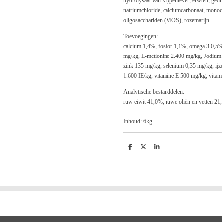
hydrolysaat van kippenlever, erwten, gedro
natriumchloride, calciumcarbonaat, monoc
oligosacchariden (MOS), rozemarijn
Toevoegingen:
calcium 1,4%, fosfor 1,1%, omega 3 0,5
mg/kg, L-metionine 2.400 mg/kg, Jodium:
zink 135 mg/kg, selenium 0,35 mg/kg, ijz
1.600 IE/kg, vitamine E 500 mg/kg, vita
Analytische bestanddelen:
ruw eiwit 41,0%, ruwe oliën en vetten 2
Inhoud: 6kg
D
D
S
e
e
h
l
e
a
e
l
r
n
e