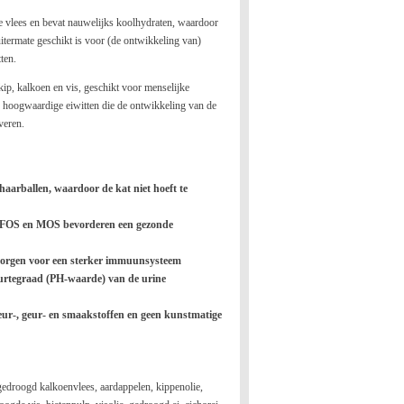
e vlees en bevat nauwelijks koolhydraten, waardoor
 uitermate geschikt is voor (de ontwikkeling van)
ten.
 kip, kalkoen en vis, geschikt voor menselijke
n hoogwaardige eiwitten die de ontwikkeling van de
veren.
aarballen, waardoor de kat niet hoeft te
ca FOS en MOS bevorderen een gezonde
zorgen voor een sterker immuunsysteem
zuurtegraad (PH-waarde) van de urine
eur-, geur- en smaakstoffen en geen kunstmatige
gedroogd kalkoenvlees, aardappelen, kippenolie,