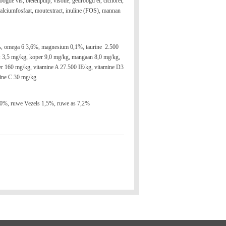
ogde vis, bietenpulp, visolie, gedroogd ei, cichorei,
alciumfosfaat, moutextract, inuline (FOS), mannan
%, omega 6 3,6%, magnesium 0,1%, taurine 2.500
 3,5 mg/kg, koper 9,0 mg/kg, mangaan 8,0 mg/kg,
er 160 mg/kg, vitamine A 27.500 IE/kg, vitamine D3
mine C 30 mg/kg
1,0%, ruwe Vezels 1,5%, ruwe as 7,2%