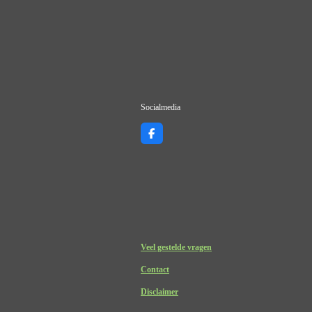
Socialmedia
F
a
c
e
b
o
o
k
Veel gestelde vragen
Contact
Disclaimer