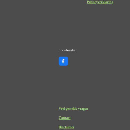
Privacyverklaring
Socialmedia
F
a
c
e
b
o
o
k
Veel gestelde vragen
Contact
Disclaimer