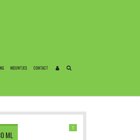
ING
NIEUWTJES
CONTACT
T
30 ML