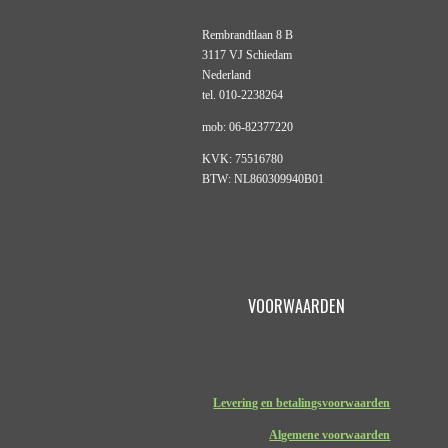
Rembrandtlaan 8 B
3117 VJ Schiedam
Nederland
tel. 010-2238264
mob: 06-82377220
KVK: 75516780
BTW: NL860309940B01
VOORWAARDEN
Levering en betalingsvoorwaarden
Algemene voorwaarden