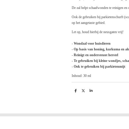
De zal helpt schaafwonden te reinigen en 
Ook de gebruiken bij parkietenschurft (sca
op het aangetaste gebied.
Let op, houd hierbij de neusgaten vrij!
- Wondzal voor huisdieren
- Op basis van honing, kurkuma en alo
- Reinigt en ondersteunt herstel
- Te gebruiken bij kleine wondjes, sch
- Ook te gebruiken bij parkietenmijt
Inhoud: 30 ml
D
D
S
e
e
h
l
e
a
e
l
r
n
e