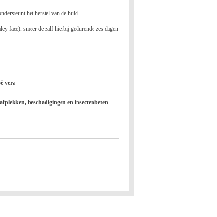
ondersteunt het herstel van de huid.
ley face), smeer de zalf hierbij gedurende zes dagen
ë vera
aafplekken, beschadigingen en insectenbeten