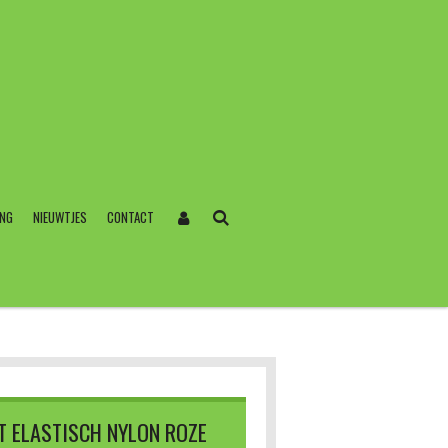
ING
NIEUWTJES
CONTACT
T ELASTISCH NYLON ROZE