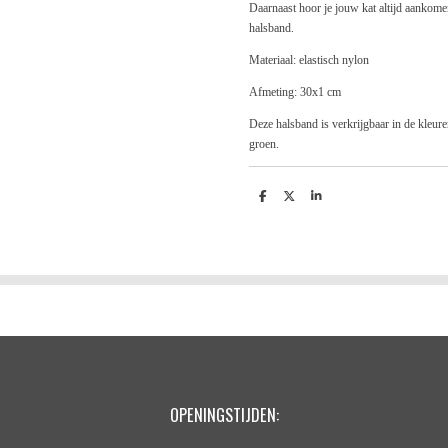
Daarnaast hoor je jouw kat altijd aankomen 
halsband.
Materiaal: elastisch nylon
Afmeting: 30x1 cm
Deze halsband is verkrijgbaar in de kleuren
groen.
D
D
S
e
e
h
l
e
a
e
l
r
n
e
OPENINGSTIJDEN: