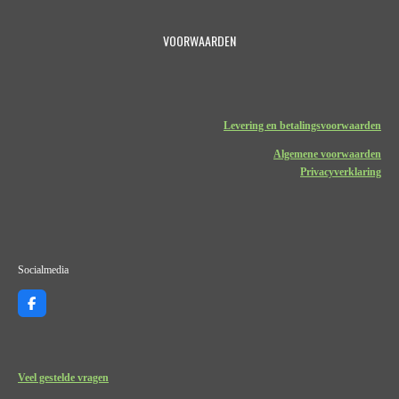
VOORWAARDEN
Levering en betalingsvoorwaarden
Algemene voorwaarden
Privacyverklaring
Socialmedia
F
a
c
e
b
o
Veel gestelde vragen
o
k