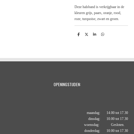
Deze halsband is verkrijgbaar in de
kleuren grijs, paars, oranje, rood,
roze, turquoise, zwart en groen.
D
D
S
D
e
e
h
e
l
e
a
l
e
l
r
e
n
e
n
OPENINGSTIJDEN:
maandag: 14.00 tot 17.30
dinsdag: 10.00 tot 17.30
woensdag: Gesloten.
donderdag: 10.00 tot 17.30