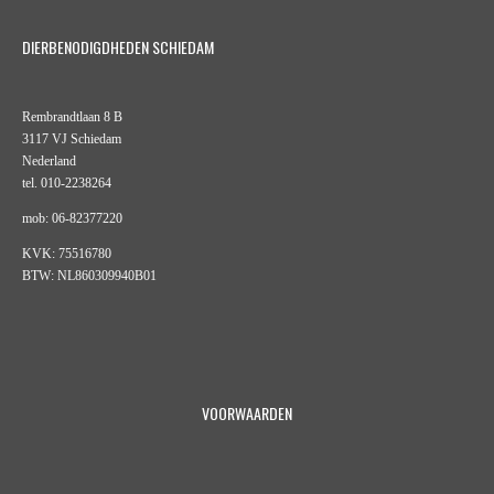
DIERBENODIGDHEDEN SCHIEDAM
Rembrandtlaan 8 B
3117 VJ Schiedam
Nederland
tel. 010-2238264
mob: 06-82377220
KVK: 75516780
BTW: NL860309940B01
VOORWAARDEN