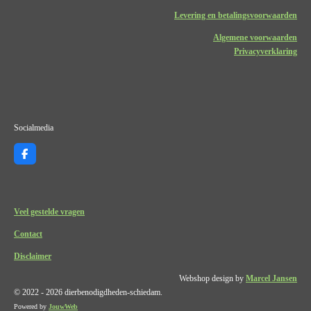
Levering en betalingsvoorwaarden
Algemene voorwaarden
Privacyverklaring
Socialmedia
F
a
c
e
b
o
Veel gestelde vragen
o
k
Contact
Disclaimer
Webshop design by
Marcel Jansen
© 2022 - 2026 dierbenodigdheden-schiedam.
Powered by
JouwWeb