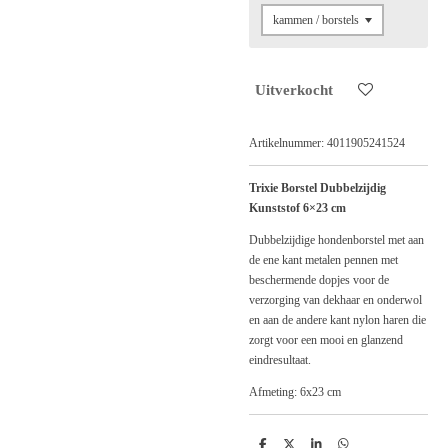
Uitverkocht
Artikelnummer:
4011905241524
Trixie Borstel Dubbelzijdig
Kunststof 6×23 cm
Dubbelzijdige hondenborstel met aan
de ene kant metalen pennen met
beschermende dopjes voor de
verzorging van dekhaar en onderwol
en aan de andere kant nylon haren die
zorgt voor een mooi en glanzend
eindresultaat.
Afmeting: 6x23 cm
D
D
S
D