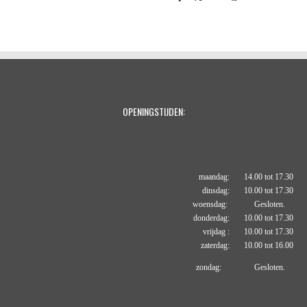
e
e
h
e
l
e
a
l
e
l
r
e
n
e
n
OPENINGSTIJDEN:
maandag: 14.00 tot 17.30
dinsdag: 10.00 tot 17.30
woensdag: Gesloten.
donderdag: 10.00 tot 17.30
vrijdag : 10.00 tot 17.30
zaterdag: 10.00 tot 16.00
zondag: Gesloten.