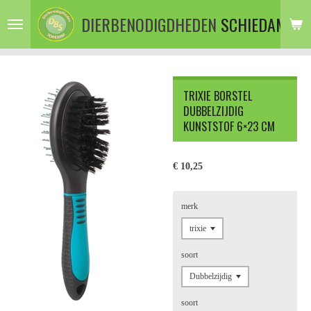
Ga
DIERBENODIGDHEDEN
SCHIEDAM
direct
naar
de
hoofdinhoud
TRIXIE BORSTEL
DUBBELZIJDIG
KUNSTSTOF 6×23 CM
€ 10,25
merk
soort
soort