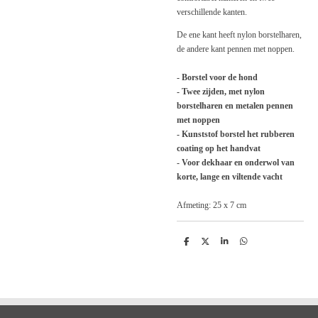
verschillende kanten.
De ene kant heeft nylon borstelharen,
de andere kant pennen met noppen.
- Borstel voor de hond
- Twee zijden, met nylon
borstelharen en metalen pennen
met noppen
- Kunststof borstel het rubberen
coating op het handvat
- Voor dekhaar en onderwol van
korte, lange en viltende vacht
Afmeting: 25 x 7 cm
D
D
S
D
e
e
h
e
l
e
a
l
e
l
r
e
n
e
n