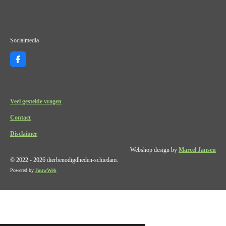
Socialmedia
F
a
c
e
b
o
Veel gestelde vragen
o
k
Contact
Disclaimer
Webshop design by
Marcel Jansen
© 2022 - 2026 dierbenodigdheden-schiedam.
Powered by
JouwWeb