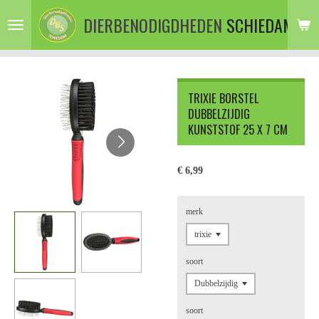
Ga
DIERBENODIGDHEDEN
SCHIEDAM
direct
naar
de
hoofdinhoud
TRIXIE BORSTEL
DUBBELZIJDIG
KUNSTSTOF 25 X 7 CM
€ 6,99
merk
soort
soort