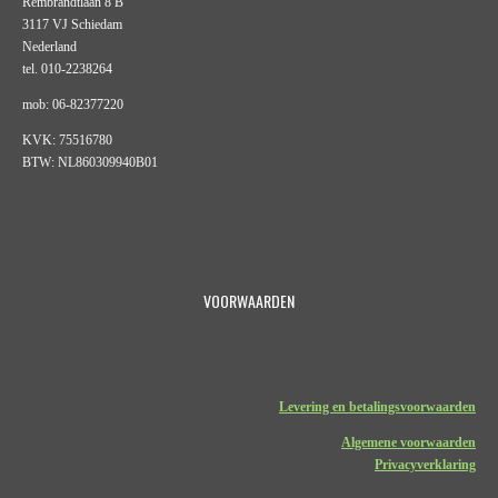
Rembrandtlaan 8 B
3117 VJ Schiedam
Nederland
tel. 010-2238264
mob: 06-82377220
KVK: 75516780
BTW: NL860309940B01
VOORWAARDEN
Levering en betalingsvoorwaarden
Algemene voorwaarden
Privacyverklaring