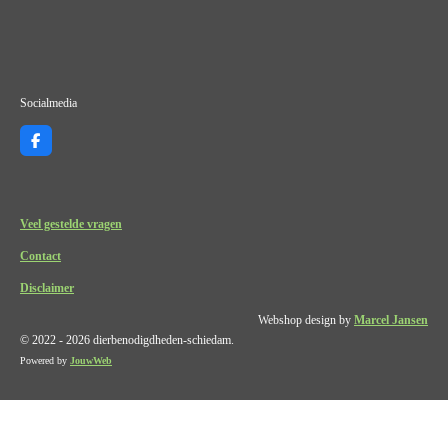
Socialmedia
F
a
c
e
b
o
Veel gestelde vragen
o
k
Contact
Disclaimer
Webshop design by
Marcel Jansen
© 2022 - 2026 dierbenodigdheden-schiedam.
Powered by
JouwWeb