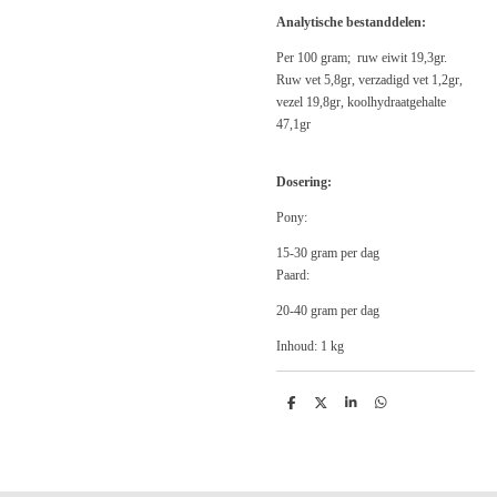
Analytische bestanddelen:
Per 100 gram;
ruw eiwit 19,3gr.
Ruw vet 5,8gr, verzadigd vet 1,2gr,
vezel 19,8gr, koolhydraatgehalte
47,1gr
Dosering:
Pony:
15-30 gram per dag
Paard:
20-40 gram per dag
Inhoud: 1 kg
D
D
S
D
e
e
h
e
l
e
a
l
e
l
r
e
n
e
n