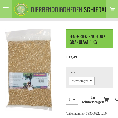
Ga
DIERBENODIGDHEDEN
SCHIEDAM
direct
naar
de
hoofdinhoud
FENEGRIEK-KNOFLOOK
GRANULAAT 1 KG
€ 13,49
merk
In
winkelwagen
Artikelnummer:
3336662221260