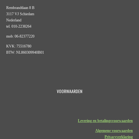
Rembrandtlaan 8 B
3117 VJ Schiedam
Nederland
tel. 010-2238264
mob: 06-82377220
KVK: 75516780
BTW: NL860309940B01
VOORWAARDEN
Levering en betalingsvoorwaarden
Algemene voorwaarden
Privacyverklaring