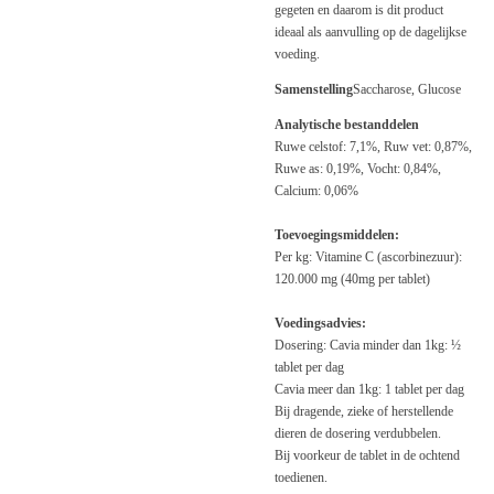
gegeten en daarom is dit product
ideaal als aanvulling op de dagelijkse
voeding.
Samenstelling
Saccharose, Glucose
Analytische bestanddelen
Ruwe celstof: 7,1%, Ruw vet: 0,87%,
Ruwe as: 0,19%, Vocht: 0,84%,
Calcium: 0,06%
Toevoegingsmiddelen:
Per kg: Vitamine C (ascorbinezuur):
120.000 mg (40mg per tablet)
Voedingsadvies:
Dosering: Cavia minder dan 1kg: ½
tablet per dag
Cavia meer dan 1kg: 1 tablet per dag
Bij dragende, zieke of herstellende
dieren de dosering verdubbelen.
Bij voorkeur de tablet in de ochtend
toedienen.