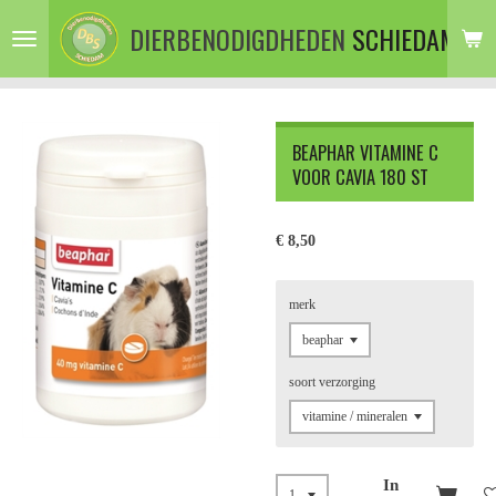
Ga
DIERBENODIGDHEDEN
SCHIEDAM
direct
naar
de
hoofdinhoud
BEAPHAR VITAMINE C
VOOR CAVIA 180 ST
€ 8,50
merk
soort verzorging
In