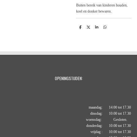
Buiten bereik van kinderen houden,
koel en donker bewaren.
D
D
S
D
e
e
h
e
l
e
a
l
e
l
r
e
n
e
n
OPENINGSTIJDEN:
maandag: 14.00 tot 17.30
dinsdag: 10.00 tot 17.30
woensdag: Gesloten.
donderdag: 10.00 tot 17.30
vrijdag : 10.00 tot 17.30