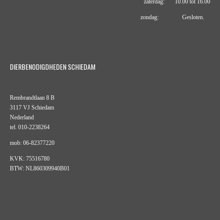
zaterdag: 10.00 tot 16.00
zondag: Gesloten.
DIERBENODIGDHEDEN SCHIEDAM
Rembrandtlaan 8 B
3117 VJ Schiedam
Nederland
tel. 010-2238264
mob: 06-82377220
KVK: 75516780
BTW: NL860309940B01