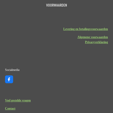
VOORWAARDEN
Levering en betalingsvoorwaarden
Algemene voorwaarden
Privacyverklaring
Socialmedia
F
a
c
e
b
o
Veel gestelde vragen
o
k
Contact