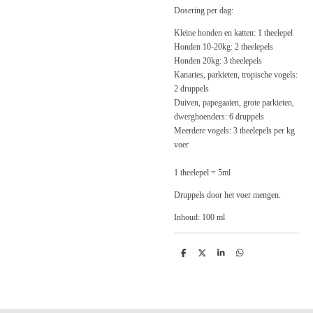
Dosering per dag:
Kleine honden en katten: 1 theelepel
Honden 10-20kg: 2 theelepels
Honden 20kg: 3 theelepels
Kanaries, parkieten, tropische vogels:
2 druppels
Duiven, papegaaien, grote parkieten,
dwerghoenders: 6 druppels
Meerdere vogels: 3 theelepels per kg
voer
1 theelepel = 5ml
Druppels door het voer mengen.
Inhoud: 100 ml
D
D
S
D
e
e
h
e
l
e
a
l
e
l
r
e
n
e
n