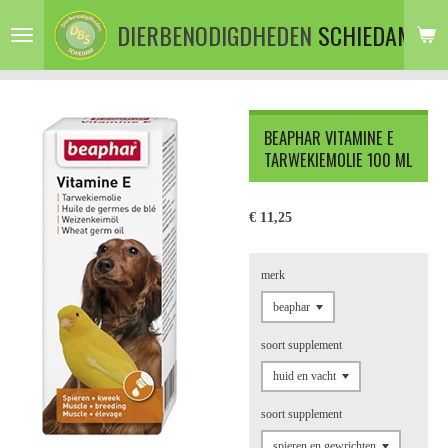
Ga
DIERBENODIGDHEDEN
SCHIEDAM
direct
naar
de
hoofdinhoud
BEAPHAR VITAMINE E
TARWEKIEMOLIE 100 ML
€ 11,25
merk
soort supplement
soort supplement