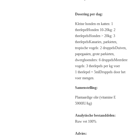
Dosering per dag:
Kleine honden en katten: 1
theelepel
Honden 10-20kg: 2
theelepels
Honden > 20kg: 3
theelepels
Kanaries, parkieten,
tropische vogels: 2 druppels
Duiven,
papegaaien, grote parkieten,
dwerghoenders: 6 druppels
Meerdere
vogels: 3 theelepels per kg voer
1 theelepel = 5ml
Druppels door het
voer mengen.
Samenstelling:
Plantaardige olie (vitamine E
5900IU/kg)
Analytische bestanddelen:
Ruw vet 100%
Advies: