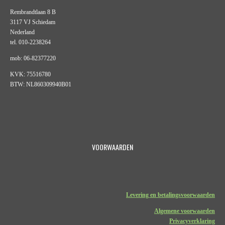
Rembrandtlaan 8 B
3117 VJ Schiedam
Nederland
tel. 010-2238264
mob: 06-82377220
KVK: 75516780
BTW: NL860309940B01
VOORWAARDEN
Levering en betalingsvoorwaarden
Algemene voorwaarden
Privacyverklaring