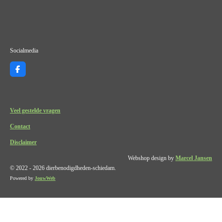
Socialmedia
F
a
c
e
b
o
Veel gestelde vragen
o
k
Contact
Disclaimer
Webshop design by
Marcel Jansen
© 2022 - 2026 dierbenodigdheden-schiedam.
Powered by
JouwWeb