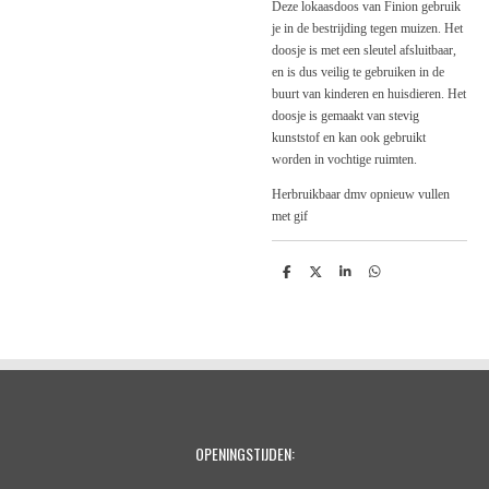
Deze lokaasdoos van Finion gebruik
je in de bestrijding tegen muizen. Het
doosje is met een sleutel afsluitbaar,
en is dus veilig te gebruiken in de
buurt van kinderen en huisdieren. Het
doosje is gemaakt van stevig
kunststof en kan ook gebruikt
worden in vochtige ruimten.
Herbruikbaar dmv opnieuw
vullen
met gif
D
D
S
D
e
e
h
e
l
e
a
l
e
l
r
e
n
e
n
OPENINGSTIJDEN: