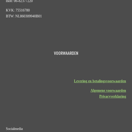
mob: 06-82377220
KVK: 75516780
BTW: NL860309940B01
VOORWAARDEN
Levering en betalingsvoorwaarden
Algemene voorwaarden
Privacyverklaring
Socialmedia