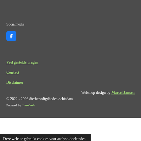
Socialmedia
F
a
c
e
b
o
Veel gestelde vragen
o
k
Contact
Disclaimer
Webshop design by
Marcel Jansen
© 2022 - 2026 dierbenodigdheden-schiedam.
Powered by
JouwWeb
Deze website gebruikt cookies voor analyse-doeleinden