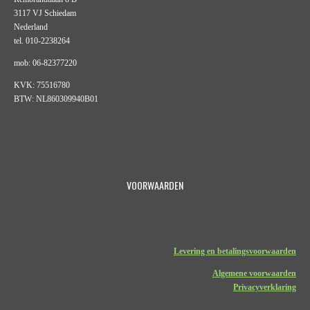
3117 VJ Schiedam
Nederland
tel. 010-2238264
mob: 06-82377220
KVK: 75516780
BTW: NL860309940B01
VOORWAARDEN
Levering en betalingsvoorwaarden
Algemene voorwaarden
Privacyverklaring