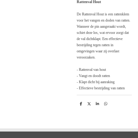
Rattenval Hout
De Rattenval Hout is een rattenklem
voor het vangen en doden van ratten.
Wanneer de pin aangeraakt wordt,
schiet deze los, wat ervoor zorgt dat
de val dichtklapt. Een effectieve
bestrijding tegen ratten in
omgevingen waar zij overlast
veroorzaken.
- Rattenval van hout
- Vangt en doodt ratten
- Klapt dicht bij aanraking
- Effectieve bestrijding van ratten
D
D
S
D
e
e
h
e
l
e
a
l
e
l
r
e
n
e
n