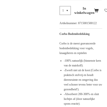
In
winkelwagen
Artikelnummer:
8715001500122
Corbo Bodembedekking
Corbo is de meest geavanceerde
bodembedekking voor vogels,
knaagdieren en reptielen
-100% natuurlijk (binnenste kern
van de maiskolf).
-Zweeft niet uit de kooi (Corbo is
praktisch stofvrij en houdt
dierenruimte en omgeving dus
veel schoner tevens beter voor uw
gezondheid!).
-Absorbeert 200-300% en sluit
luchtjes af (door natuurlijke
spons-reactie).