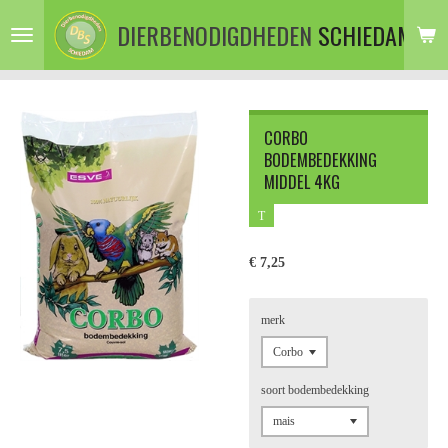
Ga
DIERBENODIGDHEDEN
SCHIEDAM
direct
naar
de
hoofdinhoud
CORBO
BODEMBEDEKKING
MIDDEL 4KG
T
€ 7,25
merk
soort bodembedekking