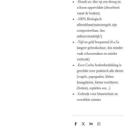
-Houdt uw dier op een droog en
schoon oppervlakte (absorbeert
vanaf de bodem).
-100% Biologisch
afbreekbaar(maisstengels zijn
composteerbaar, dus
milieuvriendelijk!)
-Tijd en geld besparend (4 a 5x
langere gebruiksduur, dus minder
vaak schoonmaken en minder
verbruik)
-Esve Corbo bodembedekking is
geschikt voor praktisch alle dieren
(vogels, papegaaien, kleine
knaagdieren, kleine roofdieren
(fretten), reptielen enz...)
-Gebruik voor binnenshuis en
overdekte ruimtes
D
D
S
D
e
e
h
e