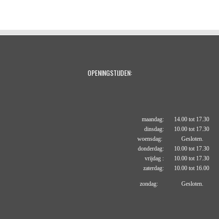
l
e
a
l
e
l
r
e
n
e
n
OPENINGSTIJDEN:
maandag: 14.00 tot 17.30
dinsdag: 10.00 tot 17.30
woensdag: Gesloten.
donderdag: 10.00 tot 17.30
vrijdag : 10.00 tot 17.30
zaterdag: 10.00 tot 16.00
zondag: Gesloten.