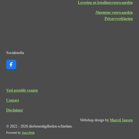
Levering en betalingsvoorwaarden
Algemene voorwaarden
Privacyverklaring
Socialmedia
F
a
c
e
b
o
Veel gestelde vragen
o
k
Contact
Disclaimer
Webshop design by
Marcel Jansen
© 2022 - 2026 dierbenodigdheden-schiedam.
Powered by
JouwWeb