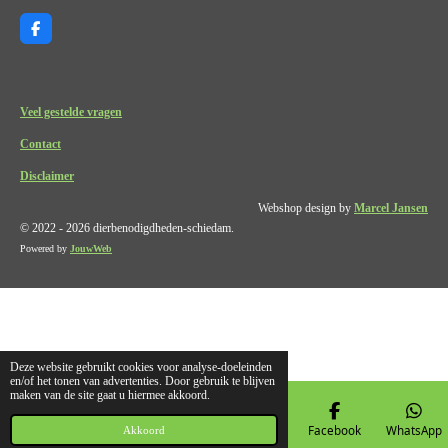
F
a
c
e
b
o
Veel gestelde vragen
o
k
Contact
Disclaimer
Webshop design by
Marcel Jansen
© 2022 - 2026 dierbenodigdheden-schiedam.
Powered by
JouwWeb
Deze website gebruikt cookies voor analyse-doeleinden
en/of het tonen van advertenties. Door gebruik te blijven
maken van de site gaat u hiermee akkoord.
E-mailadres
Telefoonnummer
Kaart
Facebook
WhatsApp
Akkoord