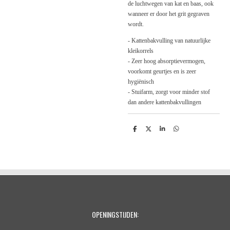
de luchtwegen van kat en baas, ook
wanneer er door het grit gegraven
wordt.
- Kattenbakvulling van natuurlijke
kleikorrels
- Zeer hoog absorptievermogen,
voorkomt geurtjes en is zeer
hygiënisch
- Stuifarm, zorgt voor minder stof
dan andere kattenbakvullingen
D
D
S
D
e
e
h
e
l
e
a
l
e
l
r
e
n
e
n
OPENINGSTIJDEN: