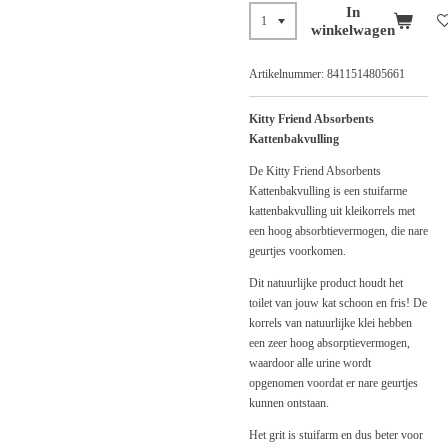
In
winkelwagen
Artikelnummer:
8411514805661
Kitty Friend Absorbents
Kattenbakvulling
De Kitty Friend Absorbents
Kattenbakvulling is een stuifarme
kattenbakvulling uit kleikorrels met
een hoog absorbtievermogen, die nare
geurtjes voorkomen.
Dit natuurlijke product houdt het
toilet van jouw kat schoon en fris! De
korrels van natuurlijke klei hebben
een zeer hoog absorptievermogen,
waardoor alle urine wordt
opgenomen voordat er nare geurtjes
kunnen ontstaan.
Het grit is stuifarm en dus beter voor