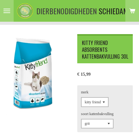
Ga
DIERBENODIGDHEDEN
SCHIEDAM
direct
naar
de
hoofdinhoud
KITTY FRIEND
ABSORBENTS
KATTENBAKVULLING 30L
€ 15,99
merk
soort kattenbakvulling