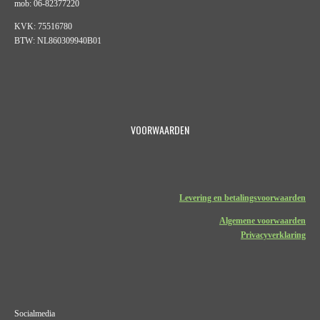
mob: 06-82377220
KVK: 75516780
BTW: NL860309940B01
VOORWAARDEN
Levering en betalingsvoorwaarden
Algemene voorwaarden
Privacyverklaring
Socialmedia