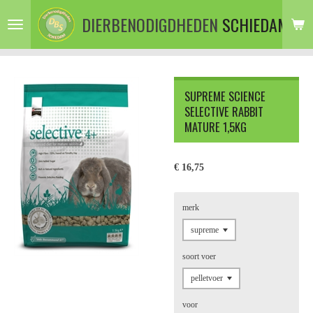
Ga
DIERBENODIGDHEDEN
SCHIEDAM
direct
naar
de
hoofdinhoud
SUPREME SCIENCE
SELECTIVE RABBIT
MATURE 1,5KG
€ 16,75
merk
soort voer
voor