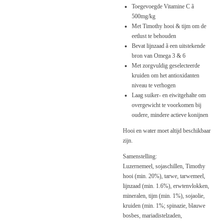
Toegevoegde Vitamine C ã
500mg/kg
Met Timothy hooi & tijm om de
eetlust te behouden
Bevat lijnzaad ã een uitstekende
bron van Omega 3 & 6
Met zorgvuldig geselecteerde
kruiden om het antioxidanten
niveau te verhogen
Laag suiker- en eiwitgehalte om
overgewicht te voorkomen bij
oudere, mindere actieve konijnen
Hooi en water moet altijd beschikbaar
zijn.
Samenstelling:
Luzernemeel, sojaschillen, Timothy
hooi (min. 20%), tarwe, tarwemeel,
lijnzaad (min. 1.6%), erwtenvlokken,
mineralen, tijm (min. 1%), sojaolie,
kruiden (min. 1%; spinazie, blauwe
bosbes, mariadistelzaden,