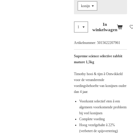
In
winkelwagen
Artikelnummer:
5015622207961
Supreme science selective rabbit
mature 1,5kg
Timothy hooi & tijm ã Ontwikkeld
voor de veranderende
voedingsbehoefte van konijnen ouder
dan 4 jaar.
Voorkomt selectief eten ã een
algemeen voorkomende probleem
bij veel konijnen
Complete voeding
Hoog vezelgehalte ã 22%
(verbetert de spijsvertering)