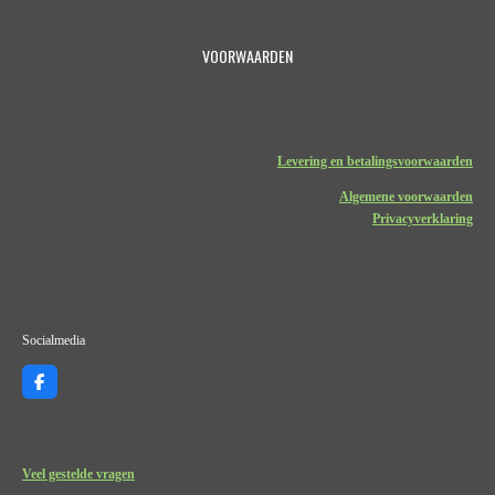
VOORWAARDEN
Levering en betalingsvoorwaarden
Algemene voorwaarden
Privacyverklaring
Socialmedia
F
a
c
e
b
o
Veel gestelde vragen
o