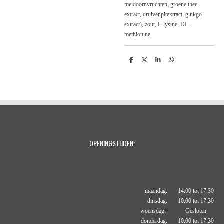
meidoornvruchten, groene thee
extract, druivenpitextract, ginkgo
extract), zout, L-lysine, DL-
methionine.
D
D
S
D
e
e
h
e
l
e
a
l
e
l
r
e
n
e
n
OPENINGSTIJDEN:
maandag: 14.00 tot 17.30
dinsdag: 10.00 tot 17.30
woensdag: Gesloten.
donderdag: 10.00 tot 17.30