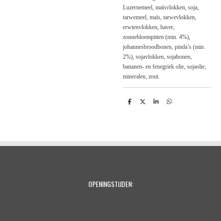
Luzernemeel, maïsvlokken, soja,
tarwemeel, maïs, tarwevlokken,
erwtenvlokken, haver,
zonnebloempitten (min. 4%),
johannesbroodbonen, pinda’s (min.
2%), sojavlokken, sojabonen,
bananen- en fenegriek olie, sojaolie,
mineralen, zout.
D
D
S
D
e
e
h
e
l
e
a
l
e
l
r
e
n
e
n
OPENINGSTIJDEN: