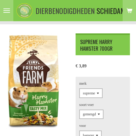
Ga
DIERBENODIGDHEDEN
SCHIEDAM
direct
naar
de
hoofdinhoud
SUPREME HARRY
HAMSTER 700GR
€ 3,89
merk
soort voer
voor