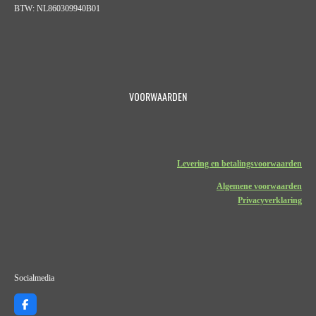
BTW: NL860309940B01
VOORWAARDEN
Levering en betalingsvoorwaarden
Algemene voorwaarden
Privacyverklaring
Socialmedia
F