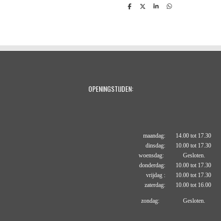
D
D
S
D
e
e
h
e
l
e
a
l
e
l
r
e
n
e
n
OPENINGSTIJDEN:
maandag: 14.00 tot 17.30
dinsdag: 10.00 tot 17.30
woensdag: Gesloten.
donderdag: 10.00 tot 17.30
vrijdag : 10.00 tot 17.30
zaterdag: 10.00 tot 16.00
zondag: Gesloten.