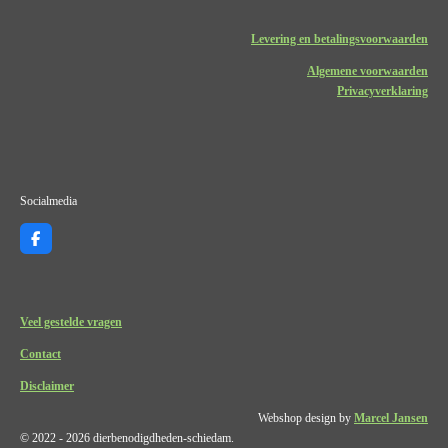
Levering en betalingsvoorwaarden
Algemene voorwaarden
Privacyverklaring
Socialmedia
F
a
c
e
b
o
Veel gestelde vragen
o
k
Contact
Disclaimer
Webshop design by
Marcel Jansen
© 2022 - 2026 dierbenodigdheden-schiedam.