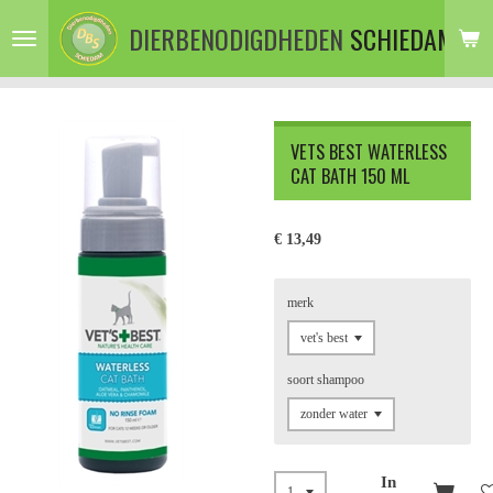
Ga
DIERBENODIGDHEDEN
SCHIEDAM
direct
naar
de
hoofdinhoud
VETS BEST WATERLESS
CAT BATH 150 ML
€ 13,49
merk
soort shampoo
In