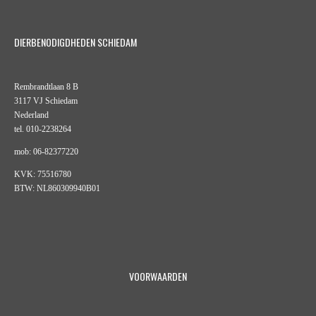
DIERBENODIGDHEDEN SCHIEDAM
Rembrandtlaan 8 B
3117 VJ Schiedam
Nederland
tel. 010-2238264
mob: 06-82377220
KVK: 75516780
BTW: NL860309940B01
VOORWAARDEN