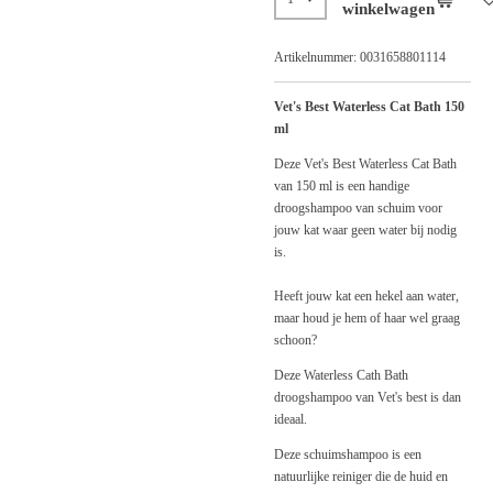
winkelwagen
Artikelnummer:
0031658801114
Vet's Best Waterless Cat Bath 150
ml
Deze Vet's Best Waterless Cat Bath
van 150 ml is een handige
droogshampoo van schuim voor
jouw kat waar geen water bij nodig
is.
Heeft jouw kat een hekel aan water,
maar houd je hem of haar wel graag
schoon?
Deze Waterless Cath Bath
droogshampoo van Vet's best is dan
ideaal.
Deze schuimshampoo is een
natuurlijke reiniger die de huid en