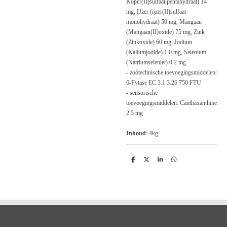
Koper(II)sulfaat pentahydraat) 14
mg, IJzer (ijzer(II)sulfaat
monohydraat) 50 mg, Mangaan
(Mangaan(II)oxide) 75 mg, Zink
(Zinkoxide) 60 mg, Jodium
(Kaliumjodide) 1.0 mg, Selenium
(Natriumseleniet) 0.2 mg
-
zoötechnische toevoegingsmiddelen
:
6-Fytase EC 3.1.3.26 750 FTU
-
sensorische
toevoegingsmiddelen
: Canthaxanthine
2.5 mg
Inhoud
: 4kg
D
D
S
D
e
e
h
e
l
e
a
l
e
l
r
e
n
e
n