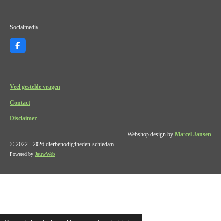
Socialmedia
F
a
c
e
b
o
Veel gestelde vragen
o
k
Contact
Disclaimer
Webshop design by
Marcel Jansen
© 2022 - 2026 dierbenodigdheden-schiedam.
Powered by
JouwWeb