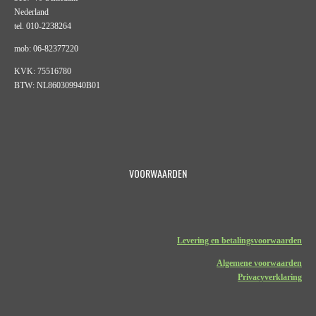
Nederland
tel. 010-2238264
mob: 06-82377220
KVK: 75516780
BTW: NL860309940B01
VOORWAARDEN
Levering en betalingsvoorwaarden
Algemene voorwaarden
Privacyverklaring