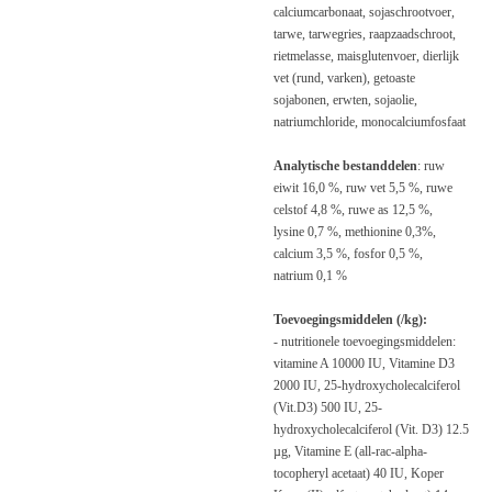
calciumcarbonaat, sojaschrootvoer,
tarwe, tarwegries, raapzaadschroot,
rietmelasse, maisglutenvoer, dierlijk
vet (rund, varken), getoaste
sojabonen, erwten, sojaolie,
natriumchloride, monocalciumfosfaat
Analytische bestanddelen
: ruw
eiwit 16,0 %, ruw vet 5,5 %, ruwe
celstof 4,8 %, ruwe as 12,5 %,
lysine 0,7 %, methionine 0,3%,
calcium 3,5 %, fosfor 0,5 %,
natrium 0,1 %
Toevoegingsmiddelen (/kg):
-
nutritionele toevoegingsmiddelen
:
vitamine A 10000 IU, Vitamine D3
2000 IU, 25-hydroxycholecalciferol
(Vit.D3) 500 IU, 25-
hydroxycholecalciferol (Vit. D3) 12.5
µg, Vitamine E (all-rac-alpha-
tocopheryl acetaat) 40 IU, Koper