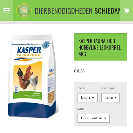
Ga
DIERBENODIGDHEDEN
SCHIEDAM
direct
naar
de
hoofdinhoud
KASPER FAUNAFOOD
HOBBYLINE LEGKORREL
4KG
€ 8,35
merk
soort voer
voor