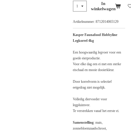
In
winkelwagen
Artikelnummer:
8712014065129
Kasper Faunafood Hobbyline
Legkorrel 4kg
Een hoogwaardig legvoer voor een
goede eierproductie.
Voor elke dag een ei met een sterke
eischaal en mooie dooierkleur.
Door korrelvorm is selectief
eetgedrag niet mogelijk.
Volledig diervoeder voor
legpluimvee.
Te verstrekken vanaf het eerste ei.
Samenstelling
: mais,
zonnebloemzaadschroot,