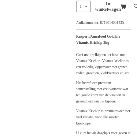
In
winkelwagen
Artikelnummer:
8712014061435
Kasper FAunafood Goldline
Vitamix Krielkip 3kg
Geef uw krielkippen het beste met
Vitamix Krielkip. Vitamix krielkip is
een volledig kippenvoer met granen,
zaden, groenten, vlokkreeftjes en grit.
Het betreft een premium
samenstelling met veel variantie wat
ten goede komt van de vitaliteit en
gezondheid van uw kippen.
Vitamix Krielkip is premiumvoer met
veel variatie, voor alle soorten
krielkippen.
U kunt het als dagelijks voer geven in