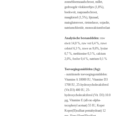
zonnebloemzaadschroot, millet,
gedroogde vlokkreeftjes (1,8%),
boekweit, raapzaadschroot,
maagkiezel (1,5%), lijnzaad,
maisglutenvoer, rietmelasse, sojaolie,
natriumchloride, monocalciumfosfaat
Analytische bestanddelen:
ruw
eiwit 14,0 %, ruw vet 6,4 %, ruwe
celstof 6,3 %, ruwe as 9,6%, lysine
0,7 %, methionine 0,3 %, calcium
2,0%, fosfor 0,4 %, natrium 0,1 %
Toevoegingsmiddelen (/kg):
-
nutritionele
toevoegingsmiddelen:
Vitamine A 10000 IU, Vitamine D3
1700 IU, 25-hydroxycholecalciferol
(Vit.D3) 400 IU, 25-
hydroxycholecalciferol (Vit. D3) 10.0
µg, Vitamine E (all-rac-alpha-
tocopheryl acetaat) 55 IU, Koper
Koper(II)sulfaat pentahydraat) 12
mg, IJzer (IJzer(II)sulfaat