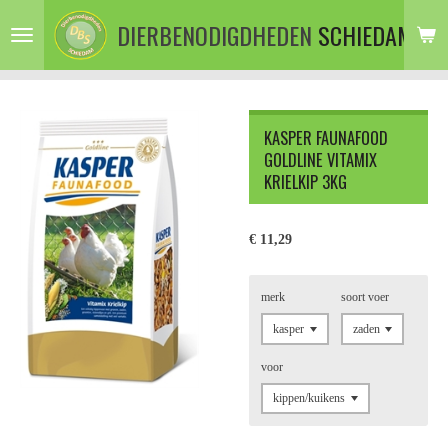
Ga
DIERBENODIGDHEDEN
SCHIEDAM
direct
naar
de
hoofdinhoud
KASPER FAUNAFOOD
GOLDLINE VITAMIX
KRIELKIP 3KG
€ 11,29
merk
soort voer
voor