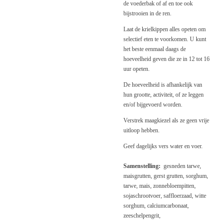
de voederbak of af en toe ook
bijstrooien in de ren.
Laat de krielkippen alles opeten om
selectief eten te voorkomen. U kunt
het beste eenmaal daags de
hoeveelheid geven die ze in 12 tot 16
uur opeten.
De hoeveelheid is afhankelijk van
hun grootte, activiteit, of ze leggen
en/of bijgevoerd worden.
Verstrek maagkiezel als ze geen vrije
uitloop hebben.
Geef dagelijks vers water en voer.
Samenstelling:
gesneden tarwe,
maisgrutten, gerst grutten, sorghum,
tarwe, mais, zonnebloempitten,
sojaschrootvoer, saffloerzaad, witte
sorghum, calciumcarbonaat,
zeeschelpengrit,