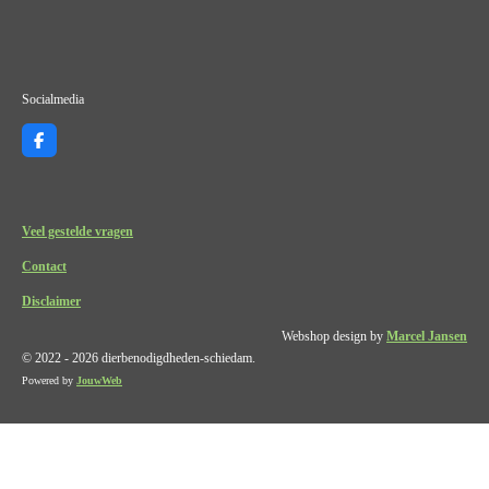
Socialmedia
F
a
c
e
b
o
Veel gestelde vragen
o
k
Contact
Disclaimer
Webshop design by
Marcel Jansen
© 2022 - 2026 dierbenodigdheden-schiedam.
Powered by
JouwWeb