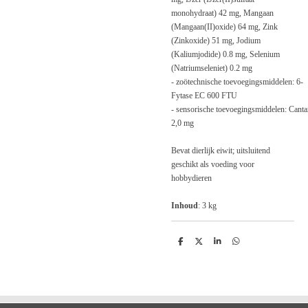
monohydraat) 42 mg, Mangaan
(Mangaan(II)oxide) 64 mg, Zink
(Zinkoxide) 51 mg, Jodium
(Kaliumjodide) 0.8 mg, Selenium
(Natriumseleniet) 0.2 mg
-
zoötechnische
toevoegingsmiddelen: 6-
Fytase EC 600 FTU
-
sensorische
toevoegingsmiddelen: Canta
2,0 mg
Bevat dierlijk eiwit; uitsluitend
geschikt als voeding voor
hobbydieren
Inhoud
: 3 kg
D
D
S
D
e
e
h
e
l
e
a
l
e
l
r
e
n
e
n