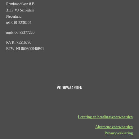
Rembrandtlaan 8 B
3117 VJ Schiedam
Nederland
tel. 010-2238264
mob: 06-82377220
KVK: 75516780
BTW: NL860309940B01
VOORWAARDEN
Levering en betalingsvoorwaarden
Algemene voorwaarden
Privacyverklaring