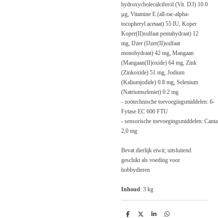
hydroxycholecalciferol (Vit. D3) 10.0
µg, Vitamine E (all-rac-alpha-
tocopheryl acetaat) 55 IU, Koper
Koper(II)sulfaat pentahydraat) 12
mg, IJzer (IJzer(II)sulfaat
monohydraat) 42 mg, Mangaan
(Mangaan(II)oxide) 64 mg, Zink
(Zinkoxide) 51 mg, Jodium
(Kaliumjodide) 0.8 mg, Selenium
(Natriumseleniet) 0.2 mg
-
zoötechnische
toevoegingsmiddelen: 6-
Fytase EC 600 FTU
-
sensorische
toevoegingsmiddelen: Canta
2,0 mg
Bevat dierlijk eiwit; uitsluitend
geschikt als voeding voor
hobbydieren
Inhoud
: 3 kg
D
D
S
D