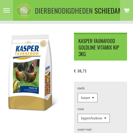
Ga
DIERBENODIGDHEDEN
SCHIEDAM
direct
naar
de
hoofdinhoud
KASPER FAUNAFOOD
GOLDLINE VITAMIX KIP
3KG
€ 10,71
merk
voor
soort voer