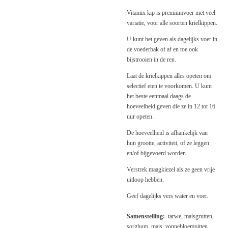
Vitamix kip is premiumvoer met veel
variatie, voor alle soorten krielkippen.
U kunt het geven als dagelijks voer in
de voederbak of af en toe ook
bijstrooien in de ren.
Laat de krielkippen alles opeten om
selectief eten te voorkomen. U kunt
het beste eenmaal daags de
hoeveelheid geven die ze in 12 tot 16
uur opeten.
De hoeveelheid is afhankelijk van
hun grootte, activiteit, of ze leggen
en/of bijgevoerd worden.
Verstrek maagkiezel als ze geen vrije
uitloop hebben.
Geef dagelijks vers water en voer.
Samenstelling:
tarwe, maisgrutten,
sorghum, mais, zonnebloempitten,