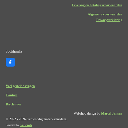
Levering en betalingsvoorwaarden
Algemene voorwaarden
Privacyverklaring
Socialmedia
F
a
c
e
b
o
Veel gestelde vragen
o
k
Contact
Disclaimer
Webshop design by
Marcel Jansen
© 2022 - 2026 dierbenodigdheden-schiedam.
Powered by
JouwWeb