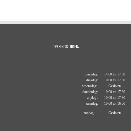
e
e
h
e
l
e
a
l
e
l
r
e
n
e
n
OPENINGSTIJDEN:
maandag: 14.00 tot 17.30
dinsdag: 10.00 tot 17.30
woensdag: Gesloten.
donderdag: 10.00 tot 17.30
vrijdag : 10.00 tot 17.30
zaterdag: 10.00 tot 16.00
zondag: Gesloten.