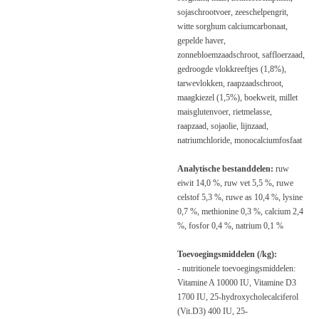
sojaschrootvoer, zeeschelpengrit,
witte sorghum calciumcarbonaat,
gepelde haver,
zonnebloemzaadschroot, saffloerzaad,
gedroogde vlokkreeftjes
(1,8%),
tarwevlokken, raapzaadschroot,
maagkiezel (1,5%), boekweit, millet
maisglutenvoer, rietmelasse,
raapzaad, sojaolie, lijnzaad,
natriumchloride, monocalciumfosfaat
Analytische bestanddelen:
ruw
eiwit
14,0 %, ruw vet 5,5 %, ruwe
celstof 5,3 %, ruwe as 10,4 %, lysine
0,7 %, methionine 0,3 %, calcium 2,4
%, fosfor 0,4 %, natrium 0,1 %
Toevoegingsmiddelen (/kg):
-
nutritionele
toevoegingsmiddelen:
Vitamine A 10000 IU, Vitamine D3
1700 IU, 25-hydroxycholecalciferol
(Vit.D3) 400 IU, 25-