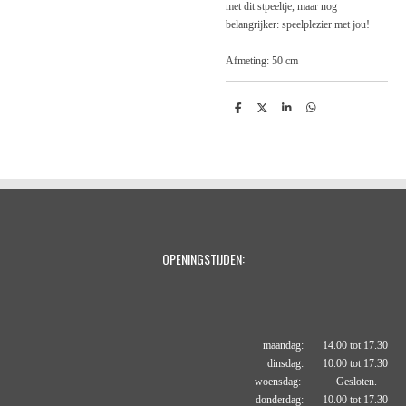
met dit stpeeltje, maar nog
belangrijker: speelplezier met jou!
Afmeting: 50 cm
D
D
S
D
e
e
h
e
l
e
a
l
e
l
r
e
n
e
n
OPENINGSTIJDEN:
maandag: 14.00 tot 17.30
dinsdag: 10.00 tot 17.30
woensdag: Gesloten.
donderdag: 10.00 tot 17.30