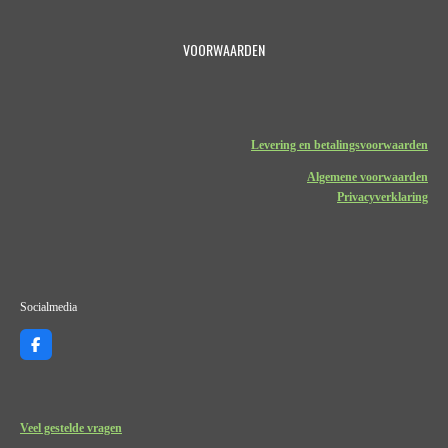
VOORWAARDEN
Levering en betalingsvoorwaarden
Algemene voorwaarden
Privacyverklaring
Socialmedia
F
a
c
e
b
o
Veel gestelde vragen
o
k