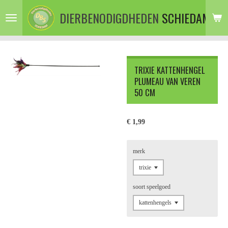
Ga
DIERBENODIGDHEDEN
SCHIEDAM
direct
naar
de
hoofdinhoud
TRIXIE KATTENHENGEL
PLUMEAU VAN VEREN
50 CM
€ 1,99
merk
soort speelgoed