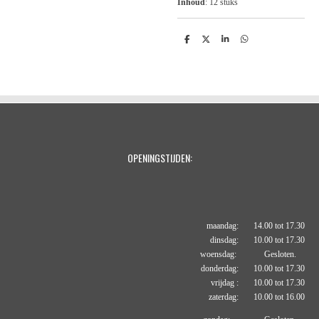
Inhoud
: 12 stuks
D
D
S
D
e
e
h
e
l
e
a
l
e
l
r
e
n
e
n
OPENINGSTIJDEN:
maandag: 14.00 tot 17.30
dinsdag: 10.00 tot 17.30
woensdag: Gesloten.
donderdag: 10.00 tot 17.30
vrijdag : 10.00 tot 17.30
zaterdag: 10.00 tot 16.00