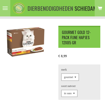
Ga
DIERBENODIGDHEDEN
SCHIEDAM
direct
naar
de
hoofdinhoud
GOURMET GOLD 12-
PACK FIJNE HAPJES
12X85 GR
€ 8,99
merk
soort natvoer