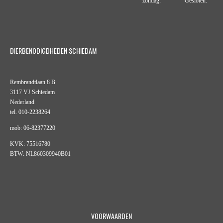
zondag: Gesloten.
DIERBENODIGDHEDEN SCHIEDAM
Rembrandtlaan 8 B
3117 VJ Schiedam
Nederland
tel. 010-2238264
mob: 06-82377220
KVK: 75516780
BTW: NL860309940B01
VOORWAARDEN