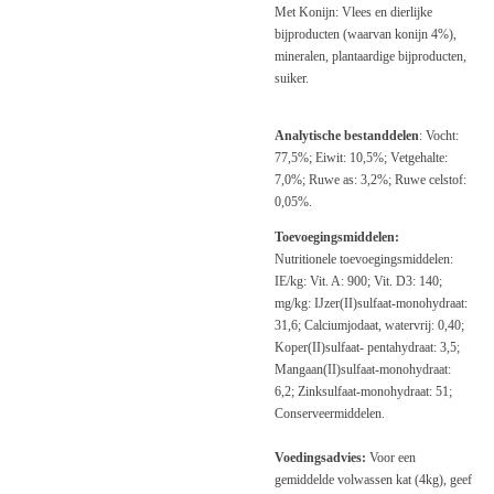
Met Konijn: Vlees en dierlijke
bijproducten (waarvan konijn 4%),
mineralen, plantaardige bijproducten,
suiker.
Analytische bestanddelen
: Vocht:
77,5%; Eiwit: 10,5%; Vetgehalte:
7,0%; Ruwe as: 3,2%; Ruwe celstof:
0,05%.
Toevoegingsmiddelen:
Nutritionele toevoegingsmiddelen:
IE/kg: Vit. A: 900; Vit. D3: 140;
mg/kg: IJzer(II)sulfaat-monohydraat:
31,6; Calciumjodaat, watervrij: 0,40;
Koper(II)sulfaat- pentahydraat: 3,5;
Mangaan(II)sulfaat-monohydraat:
6,2; Zinksulfaat-monohydraat: 51;
Conserveermiddelen.
Voedingsadvies:
Voor een
gemiddelde volwassen kat (4kg), geef