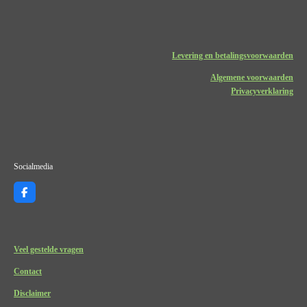
Levering en betalingsvoorwaarden
Algemene voorwaarden
Privacyverklaring
Socialmedia
F
a
c
e
b
o
Veel gestelde vragen
o
k
Contact
Disclaimer