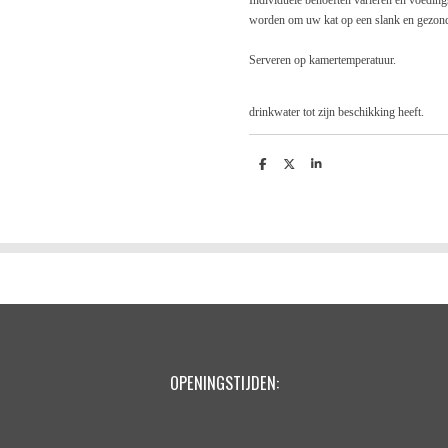
Individuele behoeften variëren en voeding
worden om uw kat op een slank en gezond
Serveren op kamertemperatuur.
Zorg ervoor dat uw ka
drinkwater tot zijn beschikking heeft.
D
D
S
e
e
h
l
e
a
e
l
r
n
e
OPENINGSTIJDEN: