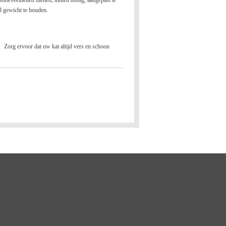
shoeveelheden dienen, indien nodig, aangepast te
 gewicht te houden.
t altijd vers en schoon