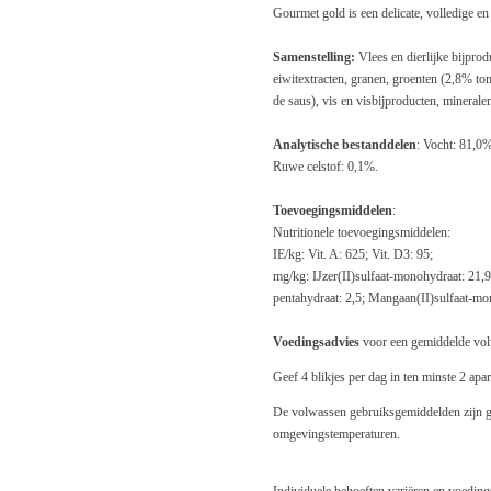
Gourmet gold is een delicate, volledige e
Samenstelling:
Vlees en dierlijke bijpro
eiwitextracten, granen, groenten (2,8% to
de saus), vis en visbijproducten, mineralen
Analytische bestanddelen
: Vocht: 81,0
Ruwe celstof: 0,1%.
Toevoegingsmiddelen
:
Nutritionele toevoegingsmiddelen:
IE/kg: Vit. A: 625; Vit. D3: 95;
mg/kg: IJzer(II)sulfaat-monohydraat: 21,9;
pentahydraat: 2,5; Mangaan(II)sulfaat-mo
Voedingsadvies
voor een gemiddelde vol
Geef 4 blikjes per dag in ten minste 2 apa
De volwassen gebruiksgemiddelden zijn ge
omgevingstemperaturen.