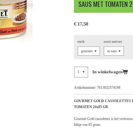
SAUS MET TOMATEN 2
€ 17,50
merk
soort natvoer
In winkelwagen
Artikelnummer:
7613032374198
GOURMET GOLD CASSOLETTES D
TOMATEN 24x85 GR
Gourmet Gold cassolettes is het vertrouwd
blikje van 85 gram.