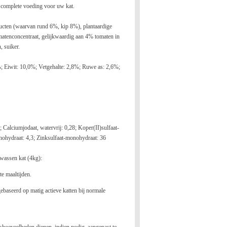
n complete voeding voor uw kat.
ducten (waarvan rund 6%, kip 8%), plantaardige
matenconcentraat, gelijkwaardig aan 4% tomaten in
, suiker.
%; Eiwit: 10,0%; Vetgehalte: 2,8%; Ruwe as: 2,6%;
 Calciumjodaat, watervrij: 0,28; Koper(II)sulfaat-
nohydraat: 4,3; Zinksulfaat-monohydraat: 36
wassen kat (4kg):
rte maaltijden.
baseerd op matig actieve katten bij normale