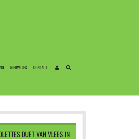
ING
NIEUWTJES
CONTACT
LETTES DUET VAN VLEES IN