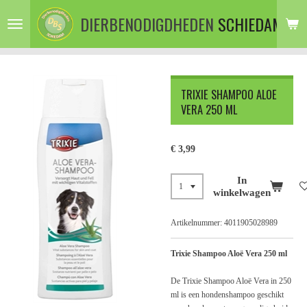
Ga
DIERBENODIGDHEDEN
SCHIEDAM
direct
naar
de
hoofdinhoud
TRIXIE SHAMPOO ALOE
VERA 250 ML
€ 3,99
In
winkelwagen
Artikelnummer:
4011905028989
Trixie Shampoo Aloë Vera 250 ml
De Trixie Shampoo Aloë Vera in 250
ml is een hondenshampoo geschikt