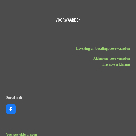
VOORWAARDEN
Levering en betalingsvoorwaarden
Algemene voorwaarden
Privacyverklaring
Socialmedia
F
a
c
e
b
o
Veel gestelde vragen