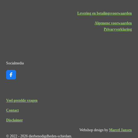
Levering en betalingsvoorwaarden
Algemene voorwaarden
Privacyverklaring
Socialmedia
F
a
c
e
b
o
Veel gestelde vragen
o
k
Contact
Disclaimer
Webshop design by
Marcel Jansen
© 2022 - 2026 dierbenodigdheden-schiedam.