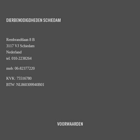
DIERBENODIGDHEDEN SCHIEDAM
Rembrandtlaan 8 B
3117 VJ Schiedam
Nederland
tel. 010-2238264
mob: 06-82377220
KVK: 75516780
BTW: NL860309940B01
VOORWAARDEN