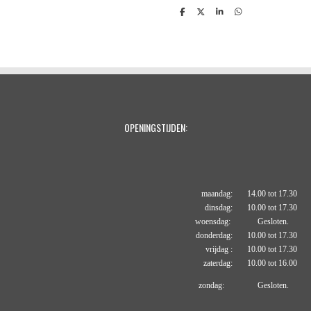
D
D
S
D
e
e
h
e
l
e
a
l
e
l
r
e
n
e
n
OPENINGSTIJDEN:
maandag: 14.00 tot 17.30
dinsdag: 10.00 tot 17.30
woensdag: Gesloten.
donderdag: 10.00 tot 17.30
vrijdag : 10.00 tot 17.30
zaterdag: 10.00 tot 16.00
zondag: Gesloten.