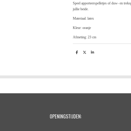
Speel apporteerspelletjes of duw- en trek
jullie beide.
Materiaal: latex
Kleur: oranje
Afmeting: 23 cm
D
D
S
e
e
h
l
e
a
e
l
r
n
e
OPENINGSTIJDEN: