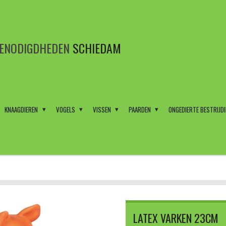
BENODIGDHEDEN
SCHIEDAM
KNAAGDIEREN
VOGELS
VISSEN
PAARDEN
ONGEDIERTE BESTRIJD
LATEX VARKEN 23CM