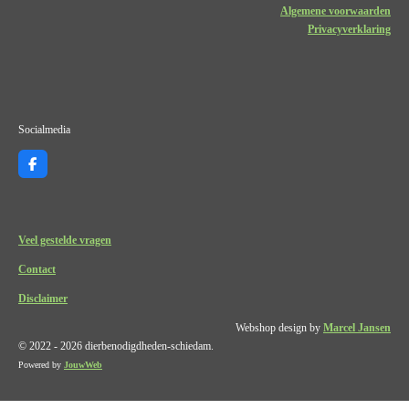
Algemene voorwaarden
Privacyverklaring
Socialmedia
F
a
c
e
b
o
Veel gestelde vragen
o
k
Contact
Disclaimer
Webshop design by
Marcel Jansen
© 2022 - 2026 dierbenodigdheden-schiedam.
Powered by
JouwWeb