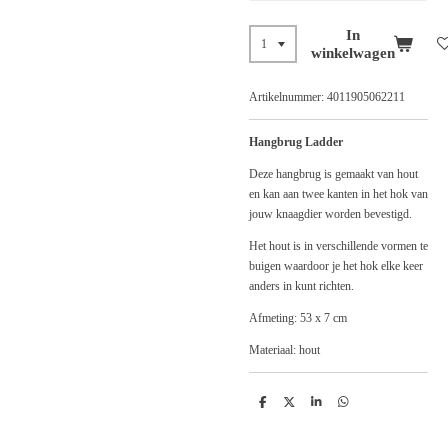
In
winkelwagen
Artikelnummer:
4011905062211
Hangbrug Ladder
Deze hangbrug is gemaakt van hout
en kan aan twee kanten in het hok van
jouw knaagdier worden bevestigd.
Het hout is in verschillende vormen te
buigen waardoor je het hok elke keer
anders in kunt richten.
Afmeting: 53 x 7 cm
Materiaal: hout
D
D
S
D
e
e
h
e
l
e
a
l
e
l
r
e