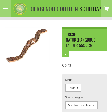
Ga
DIERBENODIGDHEDEN
SCHIEDAM
direct
naar
de
hoofdinhoud
TRIXIE
NATUREHANGBRUG
LADDER 55X 7CM
V
€ 5,49
Merk
Soort speelgoed