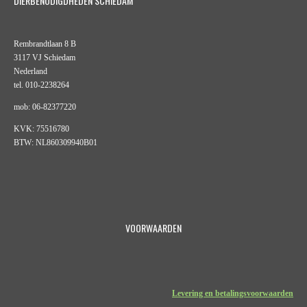
DIERBENODIGDHEDEN SCHIEDAM
Rembrandtlaan 8 B
3117 VJ Schiedam
Nederland
tel. 010-2238264
mob: 06-82377220
KVK: 75516780
BTW: NL860309940B01
VOORWAARDEN
Levering en betalingsvoorwaarden