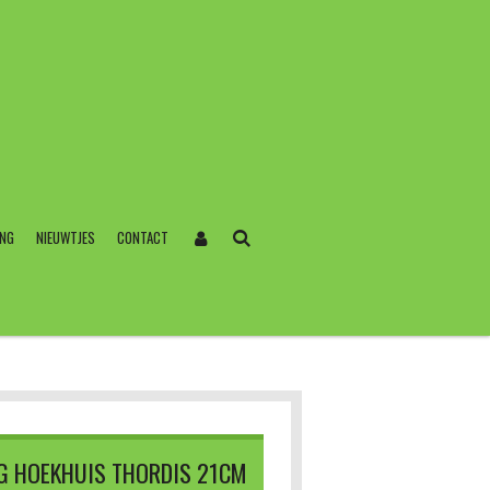
ING
NIEUWTJES
CONTACT
NG HOEKHUIS THORDIS 21CM