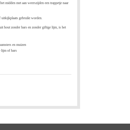
n het midden met aan weerszijden een trappetje naar
f uitkijkplaats gebruikt worden.
it hout zonder hars en zonder giftige lijm, is het
 hamsters en muizen
 lijm of hars