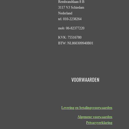
Rembrandtlaan 8 B
3117 VJ Schiedam
Nederland
tel. 010-2238264
mob: 06-82377220
KVK: 75516780
BTW: NL860309940B01
VOORWAARDEN
Levering en betalingsvoorwaarden
Algemene voorwaarden
Privacyverklaring