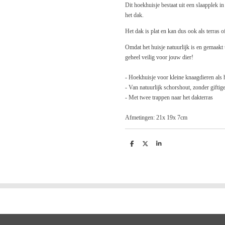
Dit hoekhuisje bestaat uit een slaapplek i
het dak.
Het dak is plat en kan dus ook als terras o
Omdat het huisje natuurlijk is en gemaakt u
geheel veilig voor jouw dier!
- Hoekhuisje voor kleine knaagdieren als
- Van natuurlijk schorshout, zonder giftige
- Met twee trappen naar het dakterras
Afmetingen: 21x 19x 7cm
D
D
S
e
e
h
l
e
a
e
l
r
n
e