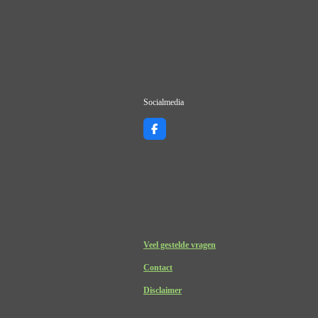
Socialmedia
F
a
c
e
b
o
o
k
Veel gestelde vragen
Contact
Disclaimer