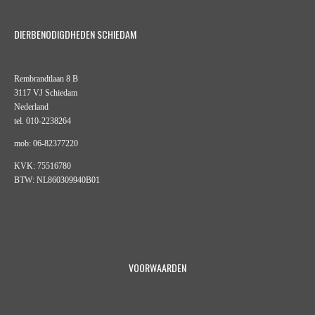
DIERBENODIGDHEDEN SCHIEDAM
Rembrandtlaan 8 B
3117 VJ Schiedam
Nederland
tel. 010-2238264
mob: 06-82377220
KVK: 75516780
BTW: NL860309940B01
VOORWAARDEN