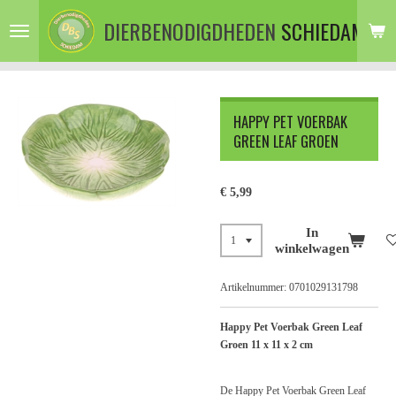
Ga
DIERBENODIGDHEDEN
SCHIEDAM
direct
naar
de
hoofdinhoud
HAPPY PET VOERBAK
GREEN LEAF GROEN
€ 5,99
In
winkelwagen
Artikelnummer:
0701029131798
Happy Pet Voerbak Green Leaf
Groen 11 x 11 x 2 cm
De Happy Pet Voerbak Green Leaf