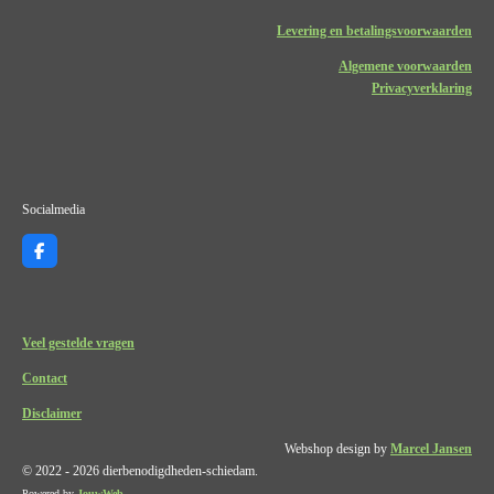
Levering en betalingsvoorwaarden
Algemene voorwaarden
Privacyverklaring
Socialmedia
F
a
c
e
b
o
Veel gestelde vragen
o
k
Contact
Disclaimer
Webshop design by
Marcel Jansen
© 2022 - 2026 dierbenodigdheden-schiedam.
Powered by
JouwWeb