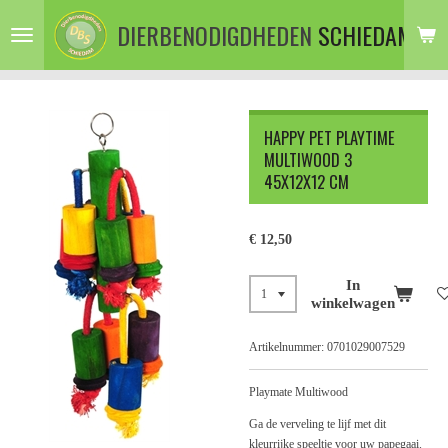
Ga
DIERBENODIGDHEDEN
SCHIEDAM
direct
naar
de
hoofdinhoud
HAPPY PET PLAYTIME
MULTIWOOD 3
45X12X12 CM
€ 12,50
In
winkelwagen
Artikelnummer:
0701029007529
Playmate Multiwood
Ga de verveling te lijf met dit
kleurrijke speeltje voor uw papegaai.