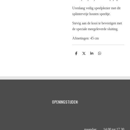
Urenlang veilig speelplezier met dit
splintervrije houten speeltje.
Stevig aan de kooi te bevestigen met
de speciale meegeleverde sluiting.
Afmetingen: 45 cm
D
D
S
D
e
e
h
e
l
e
a
l
e
l
r
e
n
e
n
OPENINGSTIJDEN:
maandag: 14.00 tot 17.30