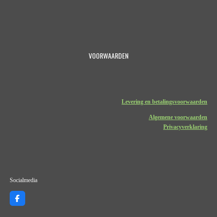
VOORWAARDEN
Levering en betalingsvoorwaarden
Algemene voorwaarden
Privacyverklaring
Socialmedia
F
a
c