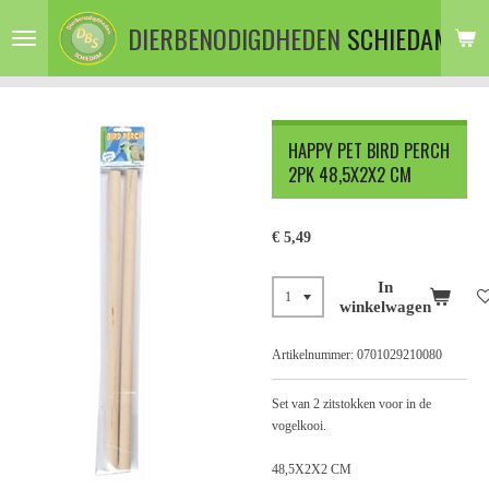
Ga
DIERBENODIGDHEDEN
SCHIEDAM
direct
naar
de
hoofdinhoud
HAPPY PET BIRD PERCH
2PK 48,5X2X2 CM
€ 5,49
In
winkelwagen
Artikelnummer:
0701029210080
Set van 2 zitstokken voor in de
vogelkooi.
48,5X2X2 CM