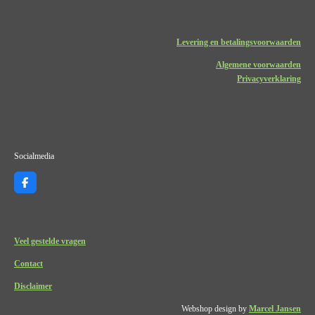
Levering en betalingsvoorwaarden
Algemene voorwaarden
Privacyverklaring
Socialmedia
F
a
c
e
b
o
Veel gestelde vragen
o
k
Contact
Disclaimer
Webshop design by
Marcel Jansen