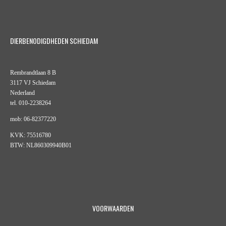
DIERBENODIGDHEDEN SCHIEDAM
Rembrandtlaan 8 B
3117 VJ Schiedam
Nederland
tel. 010-2238264
mob: 06-82377220
KVK: 75516780
BTW: NL860309940B01
VOORWAARDEN