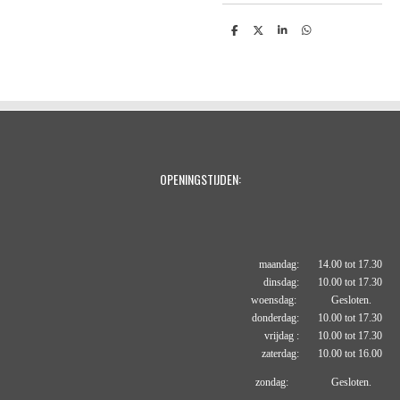
D
D
S
D
e
e
h
e
l
e
a
l
e
l
r
e
n
e
n
OPENINGSTIJDEN:
maandag: 14.00 tot 17.30
dinsdag: 10.00 tot 17.30
woensdag: Gesloten.
donderdag: 10.00 tot 17.30
vrijdag : 10.00 tot 17.30
zaterdag: 10.00 tot 16.00
zondag: Gesloten.