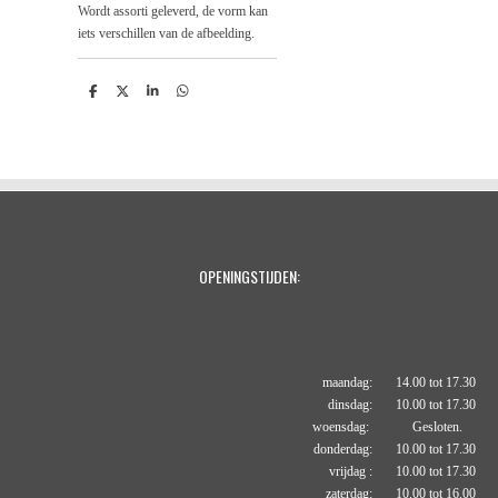
Wordt assorti geleverd, de vorm kan
iets verschillen van de afbeelding.
D
D
S
D
e
e
h
e
l
e
a
l
e
l
r
e
n
e
n
OPENINGSTIJDEN:
maandag: 14.00 tot 17.30
dinsdag: 10.00 tot 17.30
woensdag: Gesloten.
donderdag: 10.00 tot 17.30
vrijdag : 10.00 tot 17.30
zaterdag: 10.00 tot 16.00