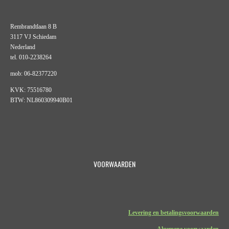
Rembrandtlaan 8 B
3117 VJ Schiedam
Nederland
tel. 010-2238264
mob: 06-82377220
KVK: 75516780
BTW: NL860309940B01
VOORWAARDEN
Levering en betalingsvoorwaarden
Algemene voorwaarden