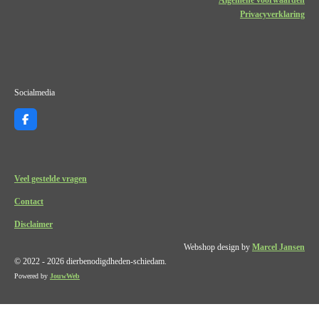
Privacyverklaring
Socialmedia
F
a
c
e
b
o
Veel gestelde vragen
o
k
Contact
Disclaimer
Webshop design by
Marcel Jansen
© 2022 - 2026 dierbenodigdheden-schiedam.
Powered by
JouwWeb