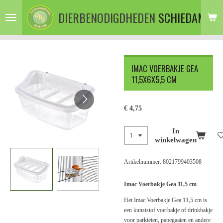
Ga
DIERBENODIGDHEDEN
SCHIEDAM
direct
naar
de
hoofdinhoud
IMAC VOERBAKJE GEA
11,5X6X5,5 CM
€ 4,75
In
winkelwagen
Artikelnummer:
8021799403508
Imac Voerbakje Gea 11,5 cm
Het Imac Voerbakje Gea 11,5 cm is
een kunststof voerbakje of drinkbakje
voor parkieten, papegaaien en andere