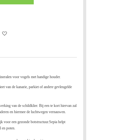
ineralen voor vogels met handige houder.
ieet van de kanarie, parkiet of andere gevleugelde
rking van de schildklier. Bij een te kort hiervan zal
anderen en hiermee de luchtwegen vernauwen.
ijk voor een gezonde botstructuur.Sepia helpt
l en poten.