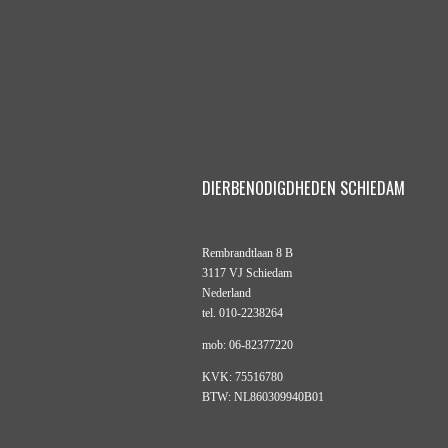
DIERBENODIGDHEDEN SCHIEDAM
Rembrandtlaan 8 B
3117 VJ Schiedam
Nederland
tel. 010-2238264
mob: 06-82377220
KVK: 75516780
BTW: NL860309940B01