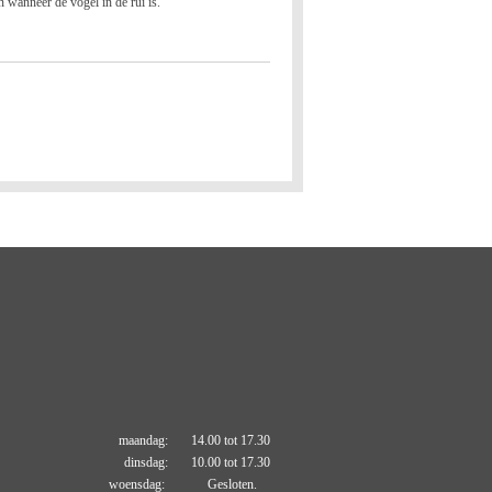
en wanneer de vogel in de rui is.
maandag: 14.00 tot 17.30
dinsdag: 10.00 tot 17.30
woensdag: Gesloten.