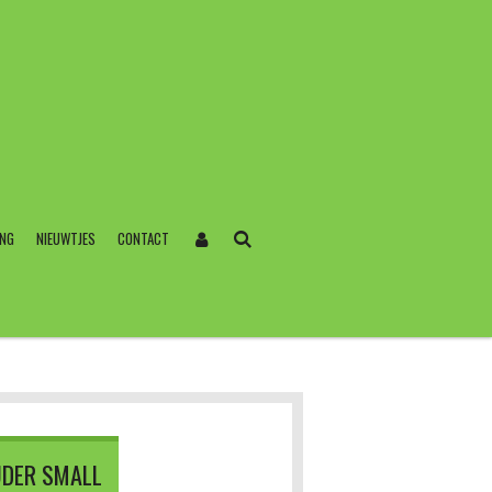
ING
NIEUWTJES
CONTACT
UDER SMALL