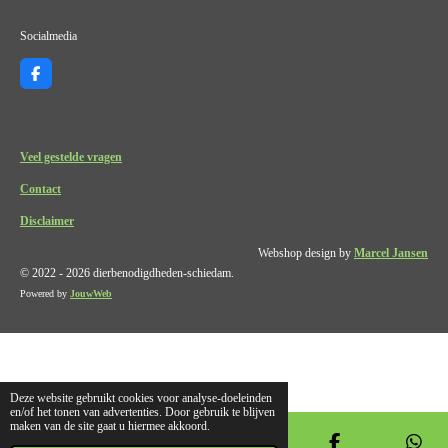
Socialmedia
F
a
c
e
b
o
Veel gestelde vragen
o
k
Contact
Disclaimer
Webshop design by
Marcel Jansen
© 2022 - 2026 dierbenodigdheden-schiedam.
Powered by
JouwWeb
Deze website gebruikt cookies voor analyse-doeleinden
en/of het tonen van advertenties. Door gebruik te blijven
maken van de site gaat u hiermee akkoord.