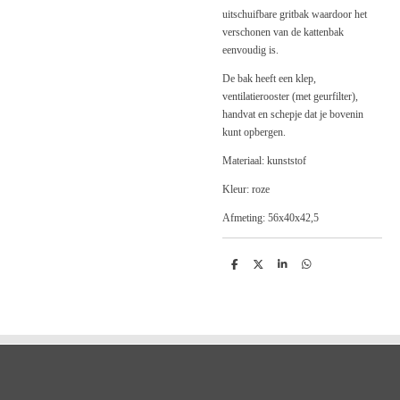
uitschuifbare gritbak waardoor het
verschonen van de kattenbak
eenvoudig is.
De bak heeft een klep,
ventilatierooster (met geurfilter),
handvat en schepje dat je bovenin
kunt opbergen.
Materiaal: kunststof
Kleur: roze
Afmeting: 56x40x42,5
D
D
S
D
e
e
h
e
l
e
a
l
e
l
r
e
n
e
n