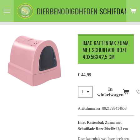
Ga
DIERBENODIGDHEDEN
SCHIEDAM
direct
naar
de
hoofdinhoud
IMAC KATTENBAK ZUMA
MET SCHUIFLADE ROZE
40X56X42,5 CM
€ 44,99
In
winkelwagen
Artikelnummer:
8021799414658
Imac Kattenbak Zuma met
Schuiflade Roze 56x40x42,5 cm
Deze kattenbak van Imac heeft een