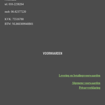
tel. 010-2238264
mob: 06-82377220
KVK: 75516780
BTW: NL860309940B01
VOORWAARDEN
Levering en betalingsvoorwaarden
Algemene voorwaarden
Privacyverklaring