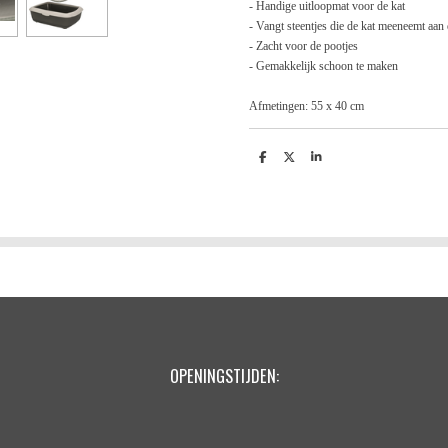
- Handige uitloopmat voor de kat
- Vangt steentjes die de kat meeneemt aan
- Zacht voor de pootjes
- Gemakkelijk schoon te maken
Afmetingen: 55 x 40 cm
D
D
S
e
e
h
l
e
a
e
l
r
n
e
OPENINGSTIJDEN: