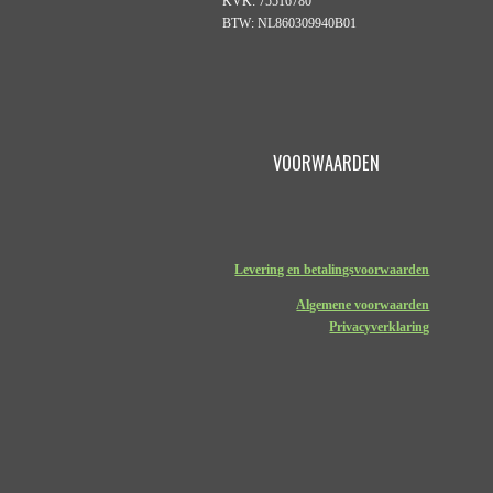
KVK: 75516780
BTW: NL860309940B01
VOORWAARDEN
Levering en betalingsvoorwaarden
Algemene voorwaarden
Privacyverklaring