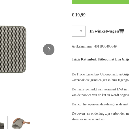
€ 19,99
In winkelwagen
Artikelnummer:
4011905403649
Trixie Kattenbak Uitloopmat Eva Grijs
De Trixie Kattenbak Uitloopmat Eva Grij
kattenbak die grind en grit in huis tegengaa
De mat is gemaakt van vormvast EVA in ho
van de pootjes van de kat en wordt opgeva
Dankzij het open-randen-design is de mat 
De boven- en onderlaag zijn verbonden me
steentjes uit te schudden.