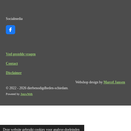
Socialmedia
F
a
c
e
b
o
Veel gestelde vragen
o
k
Contact
Disclaimer
Webshop design by
Marcel Jansen
© 2022 - 2026 dierbenodigdheden-schiedam.
Powered by
JouwWeb
Deze website gebruikt cookies voor analyse-doeleinden