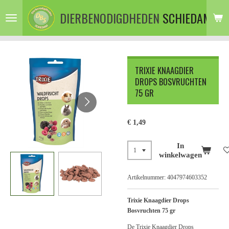
Ga
DIERBENODIGDHEDEN
SCHIEDAM
direct
naar
de
hoofdinhoud
TRIXIE KNAAGDIER
DROPS BOSVRUCHTEN
75 GR
€ 1,49
In
winkelwagen
Artikelnummer:
4047974603352
Trixie Knaagdier Drops
Bosvruchten 75 gr
De Trixie Knaagdier Drops