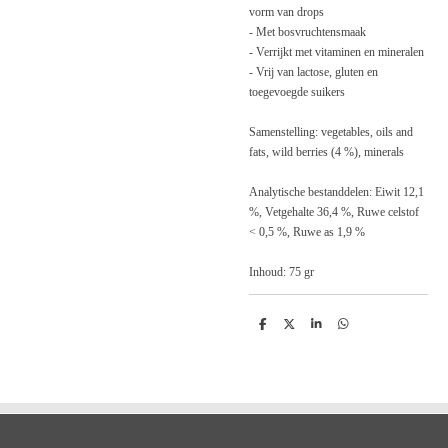
vorm van drops
- Met bosvruchtensmaak
- Verrijkt met vitaminen en mineralen
- Vrij van lactose, gluten en
toegevoegde suikers
Samenstelling:
vegetables, oils and
fats, wild berries (4 %), minerals
Analytische bestanddelen:
Eiwit 12,1
%, Vetgehalte 36,4 %, Ruwe celstof
< 0,5 %, Ruwe as 1,9 %
Inhoud: 75 gr
D
D
S
D
e
e
h
e
l
e
a
l
e
l
r
e
n
e
n