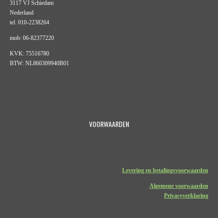
3117 VJ Schiedam
Nederland
tel. 010-2238264
mob: 06-82377220
KVK: 75516780
BTW: NL860309940B01
VOORWAARDEN
Levering en betalingsvoorwaarden
Algemene voorwaarden
Privacyverklaring