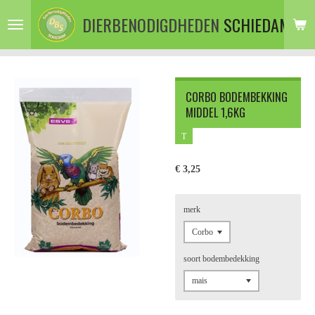
Ga
DIERBENODIGDHEDEN
SCHIEDAM
direct
naar
de
hoofdinhoud
CORBO BODEMBEKKING
MIDDEL 1,6KG
T
€ 3,25
merk
soort bodembedekking