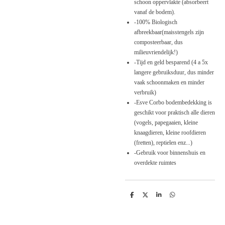
schoon oppervlakte (absorbeert
vanaf de bodem).
-100% Biologisch
afbreekbaar(maisstengels zijn
composteerbaar, dus
milieuvriendelijk!)
-Tijd en geld besparend (4 a 5x
langere gebruiksduur, dus minder
vaak schoonmaken en minder
verbruik)
-Esve Corbo bodembedekking is
geschikt voor praktisch alle dieren
(vogels, papegaaien, kleine
knaagdieren, kleine roofdieren
(fretten), reptielen enz...)
-Gebruik voor binnenshuis en
overdekte ruimtes
D
D
S
D
e
e
h
e
l
e
a
l
e
l
r
e
n
e
n