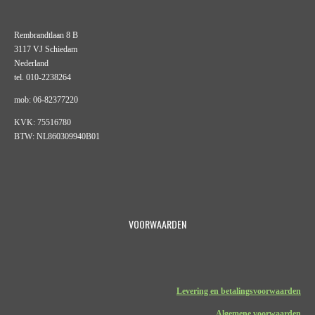
Rembrandtlaan 8 B
3117 VJ Schiedam
Nederland
tel. 010-2238264
mob: 06-82377220
KVK: 75516780
BTW: NL860309940B01
VOORWAARDEN
Levering en betalingsvoorwaarden
Algemene voorwaarden