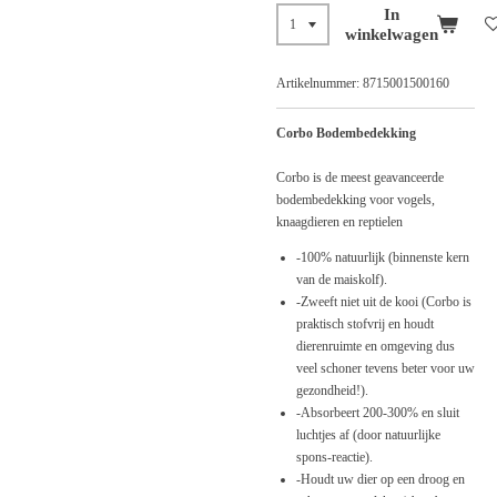
In
winkelwagen
Artikelnummer:
8715001500160
Corbo Bodembedekking
Corbo is de meest geavanceerde
bodembedekking voor vogels,
knaagdieren en reptielen
-100% natuurlijk (binnenste kern
van de maiskolf).
-Zweeft niet uit de kooi (Corbo is
praktisch stofvrij en houdt
dierenruimte en omgeving dus
veel schoner tevens beter voor uw
gezondheid!).
-Absorbeert 200-300% en sluit
luchtjes af (door natuurlijke
spons-reactie).
-Houdt uw dier op een droog en