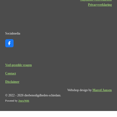
Privacyverklaring
Socialmedia
F
a
c
e
b
o
Veel gestelde vragen
o
k
Contact
Disclaimer
Webshop design by
Marcel Jansen
© 2022 - 2026 dierbenodigdheden-schiedam.
Powered by
JouwWeb