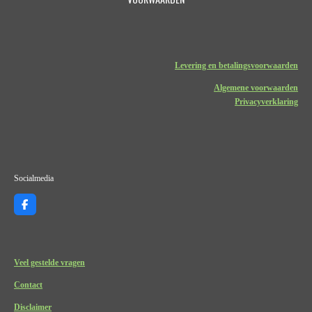
Levering en betalingsvoorwaarden
Algemene voorwaarden
Privacyverklaring
Socialmedia
F
a
c
e
b
o
Veel gestelde vragen
o
k
Contact
Disclaimer