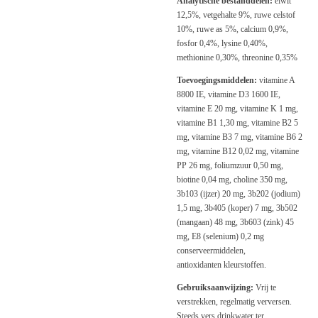
Analytische bestanddelen:
eiwit
12,5%, vetgehalte 9%, ruwe celstof
10%, ruwe as 5%, calcium 0,9%,
fosfor 0,4%, lysine 0,40%,
methionine 0,30%, threonine 0,35%
Toevoegingsmiddelen:
vitamine A
8800 IE, vitamine D3 1600 IE,
vitamine E 20 mg, vitamine K 1 mg,
vitamine B1 1,30 mg, vitamine B2 5
mg, vitamine B3 7 mg, vitamine B6 2
mg, vitamine B12 0,02 mg, vitamine
PP 26 mg, foliumzuur 0,50 mg,
biotine 0,04 mg, choline 350 mg,
3b103 (ijzer) 20 mg, 3b202 (jodium)
1,5 mg, 3b405 (koper) 7 mg, 3b502
(mangaan) 48 mg, 3b603 (zink) 45
mg, E8 (selenium) 0,2 mg
conserveermiddelen,
antioxidanten kleurstoffen.
Gebruiksaanwijzing:
Vrij te
verstrekken, regelmatig verversen.
Steeds vers drinkwater ter