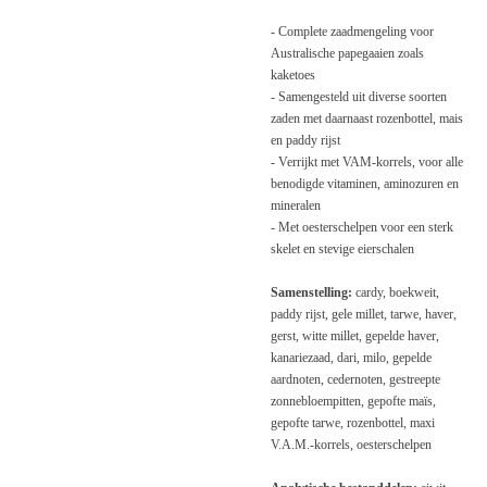
- Complete zaadmengeling voor
Australische papegaaien zoals
kaketoes
- Samengesteld uit diverse soorten
zaden met daarnaast rozenbottel, mais
en paddy rijst
- Verrijkt met VAM-korrels, voor alle
benodigde vitaminen, aminozuren en
mineralen
- Met oesterschelpen voor een sterk
skelet en stevige eierschalen
Samenstelling:
cardy, boekweit,
paddy rijst, gele millet, tarwe, haver,
gerst, witte millet, gepelde haver,
kanariezaad, dari, milo, gepelde
aardnoten, cedernoten, gestreepte
zonnebloempitten, gepofte maïs,
gepofte tarwe, rozenbottel, maxi
V.A.M.-korrels, oesterschelpen