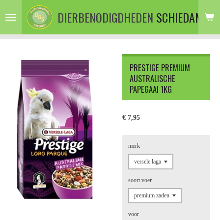
Ga
DIERBENODIGDHEDEN
SCHIEDAM
direct
naar
de
hoofdinhoud
PRESTIGE PREMIUM
AUSTRALISCHE
PAPEGAAI 1KG
€ 7,95
merk
soort voer
voor