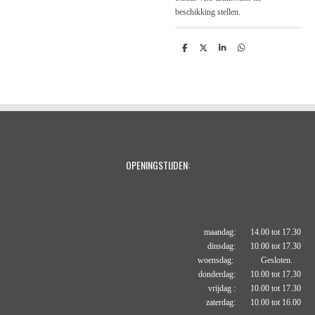
beschikking stellen.
D
D
S
D
e
e
h
e
l
e
a
l
e
l
r
e
n
e
n
OPENINGSTIJDEN:
maandag: 14.00 tot 17.30
dinsdag: 10.00 tot 17.30
woensdag: Gesloten.
donderdag: 10.00 tot 17.30
vrijdag : 10.00 tot 17.30
zaterdag: 10.00 tot 16.00