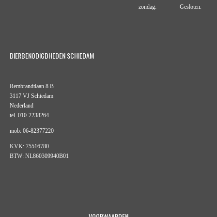
zondag: Gesloten.
DIERBENODIGDHEDEN SCHIEDAM
Rembrandtlaan 8 B
3117 VJ Schiedam
Nederland
tel. 010-2238264
mob: 06-82377220
KVK: 75516780
BTW: NL860309940B01
VOORWAARDEN