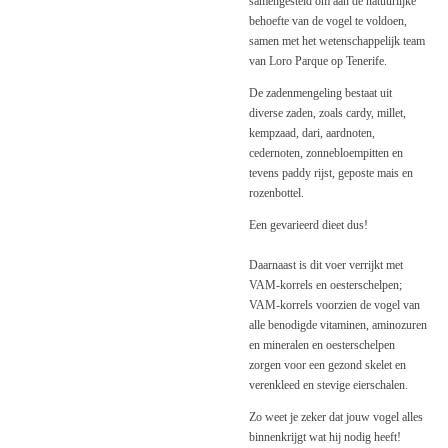
samengesteld om aan de natuurlijke
behoefte van de vogel te voldoen,
samen met het wetenschappelijk team
van Loro Parque op Tenerife.
De zadenmengeling bestaat uit
diverse zaden, zoals cardy, millet,
kempzaad, dari, aardnoten,
cedernoten, zonnebloempitten en
tevens paddy rijst, geposte mais en
rozenbottel.
Een gevarieerd dieet dus!
Daarnaast is dit voer verrijkt met
VAM-korrels en oesterschelpen;
VAM-korrels voorzien de vogel van
alle benodigde vitaminen, aminozuren
en mineralen en oesterschelpen
zorgen voor een gezond skelet en
verenkleed en stevige eierschalen.
Zo weet je zeker dat jouw vogel alles
binnenkrijgt wat hij nodig heeft!