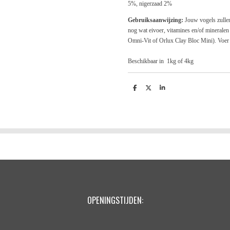
5%, nigerzaad 2%
Gebruiksaanwijzing:
Jouw vogels zullen
nog wat eivoer, vitamines en/of minerale
Omni-Vit of Orlux Clay Bloc Mini). Voer e
Beschikbaar in 1kg of 4kg
D
D
S
e
e
h
l
e
a
e
l
r
n
e
OPENINGSTIJDEN: