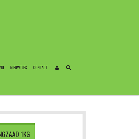
ING
NIEUWTJES
CONTACT
ANGZAAD 1KG