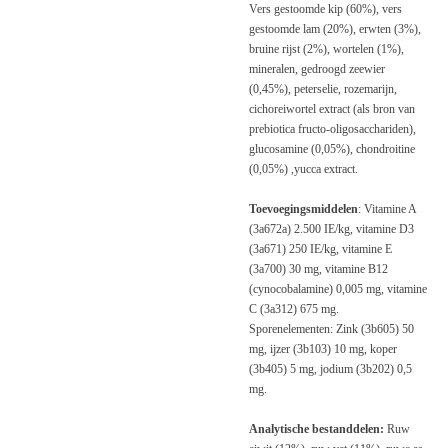
Vers gestoomde kip (60%), vers
gestoomde lam (20%), erwten (3%),
bruine rijst (2%), wortelen (1%),
mineralen, gedroogd zeewier
(0,45%), peterselie, rozemarijn,
cichoreiwortel extract (als bron van
prebiotica fructo-oligosacchariden),
glucosamine (0,05%), chondroitine
(0,05%) ,yucca extract.
Toevoegingsmiddelen
: Vitamine A
(3a672a) 2.500 IE/kg, vitamine D3
(3a671) 250 IE/kg, vitamine E
(3a700) 30 mg, vitamine B12
(cynocobalamine) 0,005 mg, vitamine
C (3a312) 675 mg.
Sporenelementen: Zink (3b605) 50
mg, ijzer (3b103) 10 mg, koper
(3b405) 5 mg, jodium (3b202) 0,5
mg.
Analytische bestanddelen:
Ruw