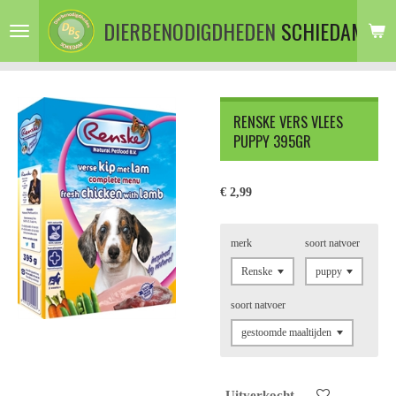
Ga
DIERBENODIGDHEDEN
SCHIEDAM
direct
naar
de
hoofdinhoud
RENSKE VERS VLEES
PUPPY 395GR
€ 2,99
merk
soort natvoer
soort natvoer
Uitverkocht