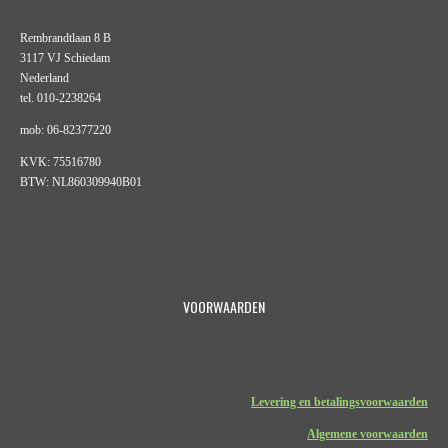
Rembrandtlaan 8 B
3117 VJ Schiedam
Nederland
tel. 010-2238264
mob: 06-82377220
KVK: 75516780
BTW: NL860309940B01
VOORWAARDEN
Levering en betalingsvoorwaarden
Algemene voorwaarden