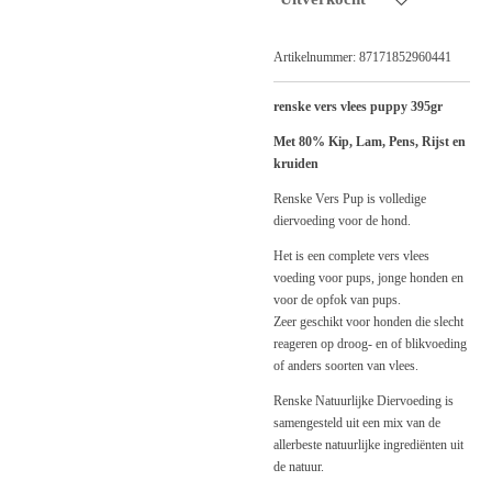
Artikelnummer:
87171852960441
renske vers vlees puppy 395gr
Met 80% Kip, Lam, Pens, Rijst en
kruiden
Renske Vers Pup is volledige
diervoeding voor de hond.
Het is een complete vers vlees
voeding voor pups, jonge honden en
voor de opfok van pups.
Zeer geschikt voor honden die slecht
reageren op droog- en of blikvoeding
of anders soorten van vlees.
Renske Natuurlijke Diervoeding is
samengesteld uit een mix van de
allerbeste natuurlijke ingrediënten uit
de natuur.