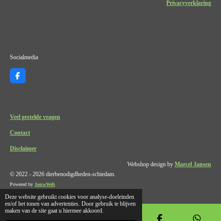
Privacyverklaring
Socialmedia
F
a
c
e
b
o
Veel gestelde vragen
o
k
Contact
Disclaimer
Webshop design by
Marcel Jansen
© 2022 - 2026 dierbenodigdheden-schiedam.
Powered by
JouwWeb
Deze website gebruikt cookies voor analyse-doeleinden
en/of het tonen van advertenties. Door gebruik te blijven
maken van de site gaat u hiermee akkoord.