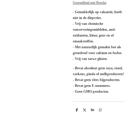
Gezondheid met Renske
- Gemakkelijk op vakantie, hoeft
niet in de diepvries.
- Vrij van chemische
conserveringsmiddelen, anti-
oxidanten, kleur, geur en of
smaakstoffen.
- Met natuurlijk gemalen bot als
grondstof voor calcium en fosfor.
- Vrij van tarwe gluten.
- Bevat absoluut geen soya, rund,
varkens, pinda of melkproducten!
- Bevat geen vlees bijproducten.
- Bevat geen E-nummers.
- Geen GMO producten.
D
D
S
D
e
e
h
e
l
e
a
l
e
l
r
e
n
e
n