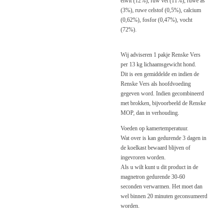
eiwit (12%), ruw vet (11%), ruwe as
(3%), ruwe celstof (0,5%), calcium
(0,62%), fosfor (0,47%), vocht
(72%).
Wij adviseren 1 pakje Renske Vers
per 13 kg lichaamsgewicht hond.
Dit is een gemiddelde en indien de
Renske Vers als hoofdvoeding
gegeven word. Indien gecombineerd
met brokken, bijvoorbeeld de Renske
MOP, dan in verhouding.
Voeden op kamertemperatuur.
Wat over is kan gedurende 3 dagen in
de koelkast bewaard blijven of
ingevroren worden.
Als u wilt kunt u dit product in de
magnetron gedurende 30-60
seconden verwarmen. Het moet dan
wel binnen 20 minuten geconsumeerd
worden.